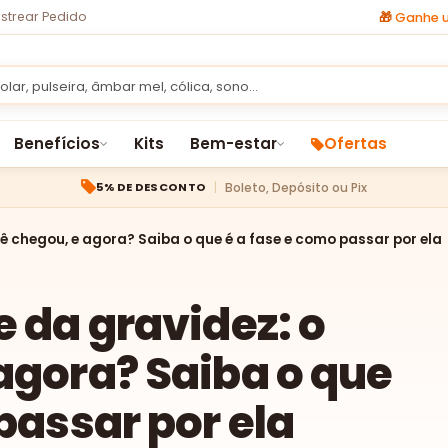
strear Pedido
🎁
Ganhe u
Benefícios
Kits
Bem-estar
Ofertas
Boleto, Depósito ou Pix
5% DE DESCONTO
ê chegou, e agora? Saiba o que é a fase e como passar por ela
e da gravidez: o
agora? Saiba o que
passar por ela