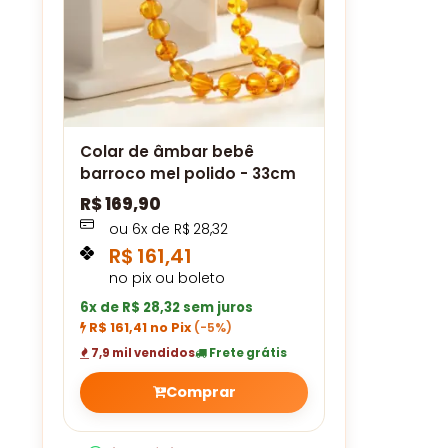
Colar de âmbar bebê
barroco mel polido - 33cm
R$
169,90
ou
6
x de
R$
28,32
R$
161,41
no pix ou boleto
6x de R$ 28,32 sem juros
R$ 161,41 no Pix
(-5%)
7,9 mil vendidos
Frete grátis
Comprar