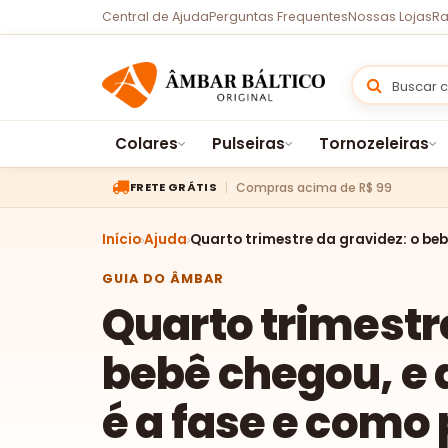
Central de Ajuda
Perguntas Frequentes
Nossas Lojas
Ra
Colares
Pulseiras
Tornozeleiras
Compras acima de R$ 99
FRETE GRÁTIS
Início
Ajuda
Quarto trimestre da gravidez: o beb
GUIA DO ÂMBAR
Quarto trimestr
bebê chegou, e 
é a fase e como 