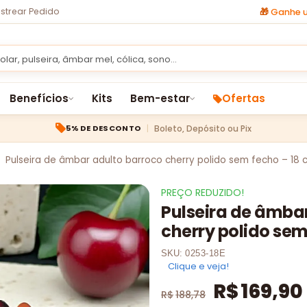
strear Pedido
🎁
Ganhe u
Benefícios
Kits
Bem-estar
Ofertas
Boleto, Depósito ou Pix
5% DE DESCONTO
Pulseira de âmbar adulto barroco cherry polido sem fecho – 18 
PREÇO REDUZIDO!
Pulseira de âmba
cherry polido sem
SKU:
0253-18E
Clique e veja!
R$
169,90
R$
188,78