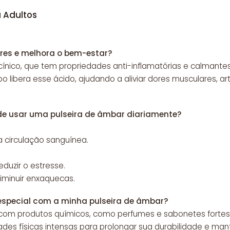
 Adultos
res e melhora o bem-estar?
ínico, que tem propriedades anti-inflamatórias e calmantes
o libera esse ácido, ajudando a aliviar dores musculares, art
 de usar uma pulseira de âmbar diariamente?
 a circulação sanguínea.
.
eduzir o estresse.
iminuir enxaquecas.
especial com a minha pulseira de âmbar?
 com produtos químicos, como perfumes e sabonetes fortes. A
dades físicas intensas para prolongar sua durabilidade e mant