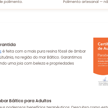
e polimento.
Polimento artesanal — nã
rantida
s
é feita com a mais pura resina fóssil de âmbar
ituânia, na região do mar Báltico. Garantimos
endo uma joia com beleza e propriedades
bar Báltico para Adultos
eus poderosos benefícios terapêuticos. Descubra como esta