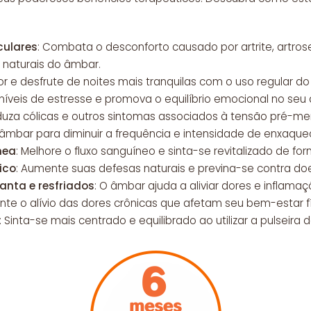
culares
: Combata o desconforto causado por artrite, artros
 naturais do âmbar.
r e desfrute de noites mais tranquilas com o uso regular d
 níveis de estresse e promova o equilíbrio emocional no seu d
duza cólicas e outros sintomas associados à tensão pré-men
 o âmbar para diminuir a frequência e intensidade de enxaque
nea
: Melhore o fluxo sanguíneo e sinta-se revitalizado de for
ico
: Aumente suas defesas naturais e previna-se contra d
nta e resfriados
: O âmbar ajuda a aliviar dores e inflamaçõ
ente o alívio das dores crônicas que afetam seu bem-estar f
: Sinta-se mais centrado e equilibrado ao utilizar a pulseira