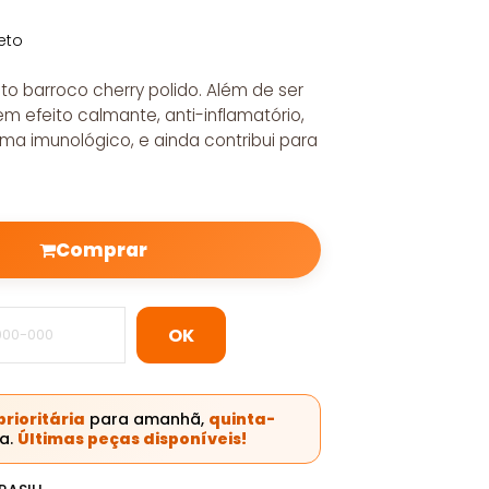
eto
to barroco cherry polido. Além de ser
em efeito calmante, anti-inflamatório,
ema imunológico, e ainda contribui para
Comprar
OK
rioritária
para amanhã,
quinta-
a.
Últimas peças disponíveis!