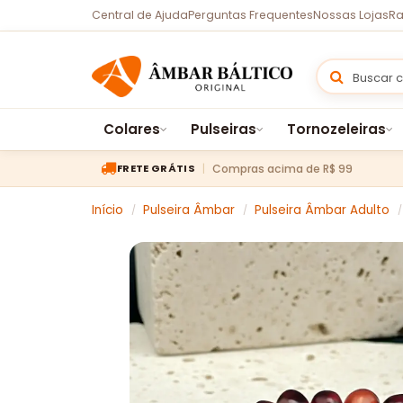
Central de Ajuda
Perguntas Frequentes
Nossas Lojas
Ra
Colares
Pulseiras
Tornozeleiras
Compras acima de R$ 99
FRETE GRÁTIS
Início
Pulseira Âmbar
Pulseira Âmbar Adulto
/
/
/