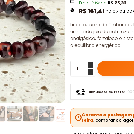
Em até
6
x de
R$
28,32
R$
161,41
no pix ou bol
Linda pulseira de âmbar adul
uma linda joia da natureza t
analgésico, fortalece o sist
o equilíbrio energético!
Simulador de Frete:
Garanta a postagem p
feira
, comprando agor