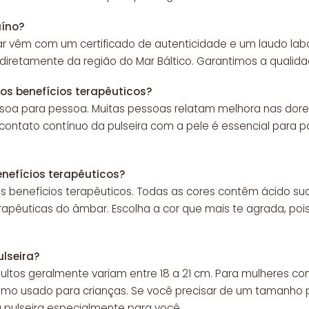
uíno?
r vêm com um certificado de autenticidade e um laudo la
iretamente da região do Mar Báltico. Garantimos a qualid
s benefícios terapêuticos?
soa para pessoa. Muitas pessoas relatam melhora nas dore
ontato contínuo da pulseira com a pele é essencial para pot
enefícios terapêuticos?
s benefícios terapêuticos. Todas as cores contêm ácido suc
apêuticas do âmbar. Escolha a cor que mais te agrada, pois
lseira?
dultos geralmente variam entre 18 a 21 cm. Para mulheres
mo usado para crianças. Se você precisar de um tamanho pe
pulseira especialmente para você.