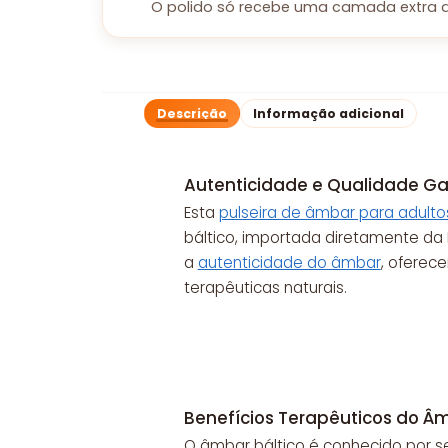
O polido só recebe uma camada extra d
Descrição
Informação adicional
Autenticidade e Qualidade Ga
Esta
pulseira de âmbar para adulto
báltico, importada diretamente da L
a
autenticidade do âmbar
, oferec
terapêuticas naturais.
Benefícios Terapêuticos do Âm
O âmbar báltico é conhecido por s