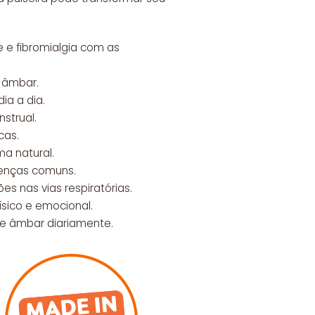
e e fibromialgia com as
o âmbar.
ia a dia.
strual.
cas.
ma natural.
oenças comuns.
es nas vias respiratórias.
ísico e emocional.
 de âmbar diariamente.