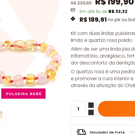
R$
199,90
R$
239,80
Em até
6
x de
R$
33,32
R$
189,91
no pix ou bo
Kit com duas lindas pulseir
limão e quartzo rosa polido.
Além de ser uma linda joia d
inflamatório, analgésico, for
dor desconforto da dentição
O quartzo rosa é uma pedra 
e promover a cura interior 
através da ativação do Cha
Simulador de Frete: