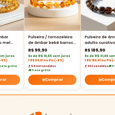
mbar
Pulseira / tornozeleira
Pulseira de âm
o mel
de âmbar bebê barroco
adulto curativ
cho - 18
mel polido - 14 cm
green polido
R$
99,90
R$
189,90
sem juros
6x de R$ 16,65 sem juros
6x de R$ 31,65 se
-5%)
R$ 94,91 no Pix
(-5%)
R$ 180,41 no Pix
(
rete grátis
5,5 mil vendidos
302 vendidos
Fr
Frete grátis
rar
Comprar
Compr