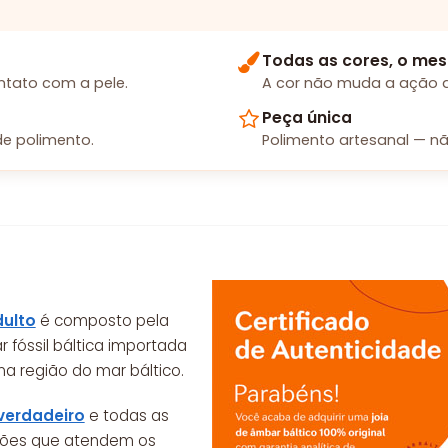
Todas as cores, o mes
tato com a pele.
A cor não muda a ação d
Peça única
e polimento.
Polimento artesanal — nã
dulto
é composto pela
r fóssil báltica importada
na região do mar báltico.
verdadeiro
e todas as
sões que atendem os