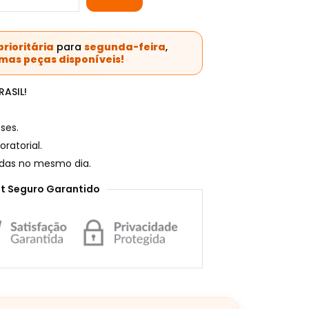
rioritária
para
segunda-feira
,
imas peças disponíveis!
ASIL!
ses.
ratorial.
adas no mesmo dia.
t Seguro Garantido