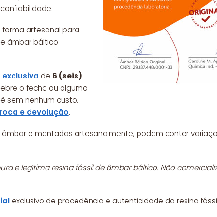
confiabilidade.
 forma artesanal para
de âmbar báltico
 exclusiva
de
6 (seis)
quebre o fecho ou alguma
cê sem nenhum custo.
troca e devolução
.
 de âmbar e montadas artesanalmente, podem conter variaçõ
ra e legítima resina fóssil de âmbar báltico. Não comercia
ial
exclusivo de procedência e autenticidade da resina fóssi