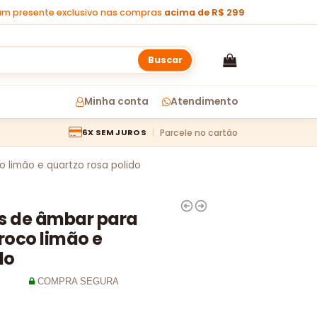
m presente exclusivo nas compras
acima de R$ 299
Buscar
Minha conta
Atendimento
Parcele no cartão
6X SEM JUROS
o limão e quartzo rosa polido
as de âmbar para
roco limão e
do
COMPRA SEGURA