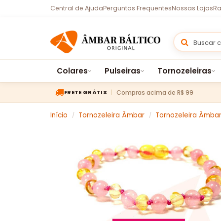
Central de Ajuda
Perguntas Frequentes
Nossas Lojas
Ra
Colares
Pulseiras
Tornozeleiras
Compras acima de R$ 99
FRETE GRÁTIS
Início
Tornozeleira Âmbar
Tornozeleira Âmba
/
/