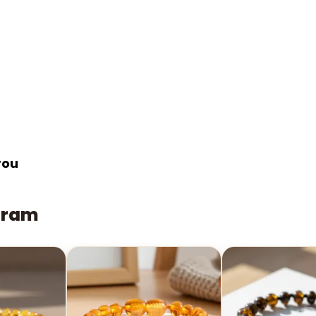
rou
aram