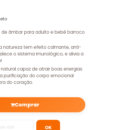
leto
as de âmbar para adulto e bebê barroco
a natureza tem efeito calmante, anti-
talece o sistema imunológico, e alivia a
!
natural capaz de atrair boas energias
e a purificação do corpo emocional
kra do coração.
Comprar
OK