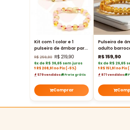
Kit com 1 colar e 1
Pulseira de â
pulseira de âmbar para
adulto barroc
bebê barroco limão
polido sem fe
R$
219,90
R$
159,90
R$
259,80
polido com quartzo
cm
6x de R$ 36,65 sem juros
6x de R$ 26,65 
rosa
R$ 208,91 no Pix
(-5%)
R$ 151,91 no Pix
(
579 vendidos
Frete grátis
871 vendidos
F
Comprar
Comp