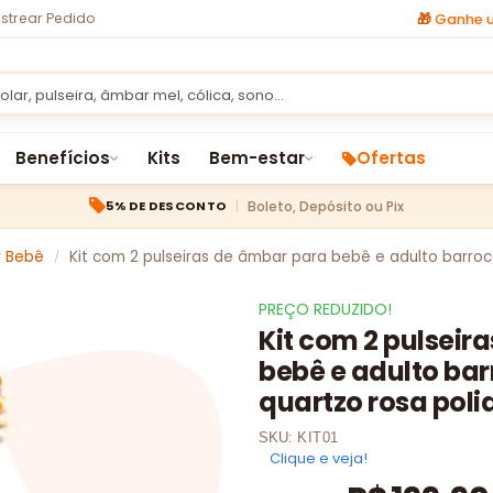
strear Pedido
🎁
Ganhe u
Benefícios
Kits
Bem-estar
Ofertas
Boleto, Depósito ou Pix
5% DE DESCONTO
r Bebê
Kit com 2 pulseiras de âmbar para bebê e adulto barroc
/
PREÇO REDUZIDO!
Kit com 2 pulseir
bebê e adulto bar
quartzo rosa poli
SKU:
KIT01
Clique e veja!