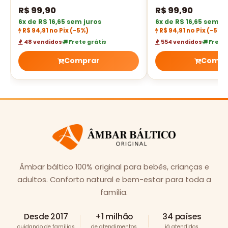
multicolor polido - 14 cm
polido - 14 cm
R$
99,90
R$
99,90
6x de R$ 16,65 sem juros
6x de R$ 16,65 sem ju
R$ 94,91 no Pix
(-5%)
R$ 94,91 no Pix
(-5%)
48 vendidos
Frete grátis
554 vendidos
Frete 
Comprar
Compr
Âmbar báltico 100% original para bebês, crianças e
adultos. Conforto natural e bem-estar para toda a
família.
Desde 2017
+1 milhão
34 países
cuidando de famílias
de atendimentos
já atendidos