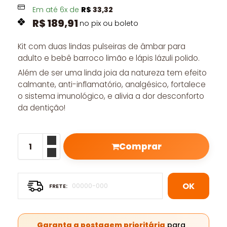
Em até
6
x de
R$
33,32
R$
189,91
no pix ou boleto
Kit com duas lindas pulseiras de âmbar para
adulto e bebê barroco limão e lápis lázuli polido.
Além de ser uma linda joia da natureza tem efeito
calmante, anti-inflamatório, analgésico, fortalece
o sistema imunológico, e alivia a dor desconforto
da dentição!
Comprar
OK
Garanta a postagem prioritária
para