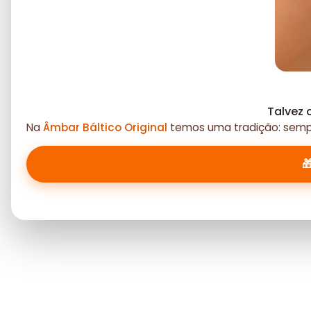
Talvez 
Na
Âmbar Báltico Original
temos uma tradição: sempr
