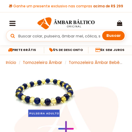
🎁
Ganhe um presente exclusivo nas compras
acima de R$ 299
Buscar
FRETE GRÁTIS
5% DE DESCONTO
6X SEM JUROS
Início
Tornozeleira Âmbar
Tornozeleira Âmbar Bebê
Ki
/
/