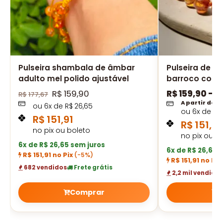
Pulseira shambala de âmbar
Pulseira de â
adulto mel polido ajustável
barroco cogn
R$
159,90
R$
159,90
–
R
R$
177,67
A partir de
ou
6
x de
R$
26,65
ou
6
x de
R$
R$
151,91
R$
151,91
no pix ou boleto
no pix ou b
6x de R$ 26,65 sem juros
6x de R$ 26,65 
R$ 151,91 no Pix
(-5%)
R$ 151,91 no Pi
682 vendidos
Frete grátis
2,2 mil vendido
Comprar