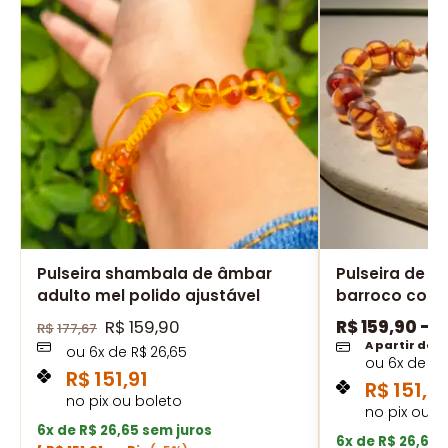
Pulseira shambala de âmbar
Pulseira de â
adulto mel polido ajustável
barroco cogn
R$
159,90
R$
159,90
–
R
R$
177,67
A partir de
ou
6
x de
R$
26,65
ou
6
x de
R$
R$
151,91
R$
151,91
no pix ou boleto
no pix ou b
6x de R$ 26,65 sem juros
6x de R$ 26,65 