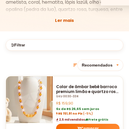
ametista, coral, hematita, lápis lazúli, olho de tigre,
opalina (pedra da lua), quartzo rosa, turquesa, entre
outras.
Ler mais
Diversos modelos, cores e tamanhos. Com garantia
de 6 (seis) meses exclusiva e certificado de
autenticidade.
Filtrar
Colar de âmbar bebê barroco
premium limão e quartzo rosa
polido - 33 cm
SKU 0030-33R
R$
159,90
6x de R$ 26,65 sem juros
R$ 151,91 no Pix
(-5%)
2,5 mil vendidos
Frete grátis
Comprar