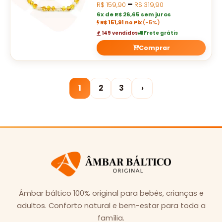
–
R$
159,90
R$
319,90
6x de R$ 26,65 sem juros
R$ 151,91 no Pix
(-5%)
149 vendidos
Frete grátis
Comprar
1
2
3
›
Âmbar báltico 100% original para bebês, crianças e
adultos. Conforto natural e bem-estar para toda a
família.