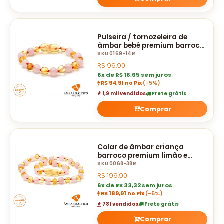
Pulseira / tornozeleira de
âmbar bebê premium barroco
limão e quartzo rosa polido -
SKU 0169-14R
14 cm
R$
99,90
6x de R$ 16,65 sem juros
R$ 94,91 no Pix
(-5%)
1,9 mil vendidos
Frete grátis
Comprar
Colar de âmbar criança
barroco premium limão e
quartzo rosa polido - 38 cm
SKU 0068-38R
R$
199,90
6x de R$ 33,32 sem juros
R$ 189,91 no Pix
(-5%)
781 vendidos
Frete grátis
Comprar