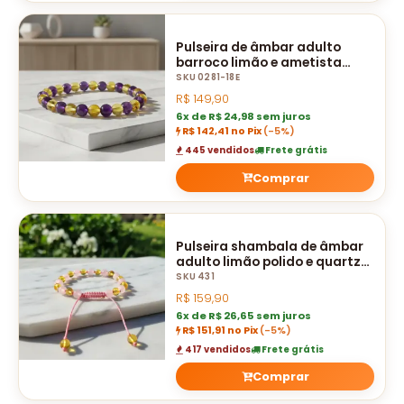
Pulseira de âmbar adulto
barroco limão e ametista
polido sem fecho - 18 cm
SKU 0281-18E
R$
149,90
6x de R$ 24,98 sem juros
R$ 142,41 no Pix
(-5%)
445 vendidos
Frete grátis
Comprar
Pulseira shambala de âmbar
adulto limão polido e quartzo
rosa polido ajustável
SKU 431
R$
159,90
6x de R$ 26,65 sem juros
R$ 151,91 no Pix
(-5%)
417 vendidos
Frete grátis
Comprar