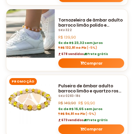
Tornozeleira de âmbar adulto
barroco limão polido e
quartzo rosa
SKU 322
R$
139,90
6x de R$ 23,32 sem juros
R$ 132,91 no Pix
(-5%)
678 vendidos
Frete grátis
Comprar
PROMOÇÃO
Pulseira de âmbar adulto
barroco limão e quartzo rosa
polido sem fecho - 18 cm
SKU 0283-18E
R$
149,90
R$
99,90
6x de R$ 16,65 sem juros
R$ 94,91 no Pix
(-5%)
673 vendidos
Frete grátis
Comprar