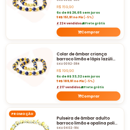
polido - 33 cm
R$
159,90
6x de R$ 26,65 sem juros
R$ 151,91 no Pix
(-5%)
224 vendidos
Frete grátis
Comprar
Colar de âmbar criança
barroco limão e lápis lazúli
polido - 38 cm
SKU 0092-38R
R$
199,90
6x de R$ 33,32 sem juros
R$ 189,91 no Pix
(-5%)
217 vendidos
Frete grátis
Comprar
PROMOÇÃO
Pulseira de âmbar adulto
barroco limão e opalina polido
sem fecho - 18 cm
SKU 0402-18E