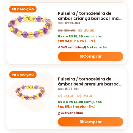
PROMOÇÃO
Pulseira / tornozeleira de
âmbar criança barroco limão
e ametista polido - 16 cm
SKU 0233-16R
R$
109,90
R$
99,90
6x de R$ 16,65 sem juros
R$ 94,91 no Pix
(-5%)
343 vendidos
Frete grátis
Comprar
PROMOÇÃO
Pulseira / tornozeleira de
âmbar bebê premium barroco
limão e ametista polido - 14
SKU 0171-14R
cm
R$
99,90
R$
89,90
6x de R$ 14,98 sem juros
R$ 85,41 no Pix
(-5%)
329 vendidos
Comprar