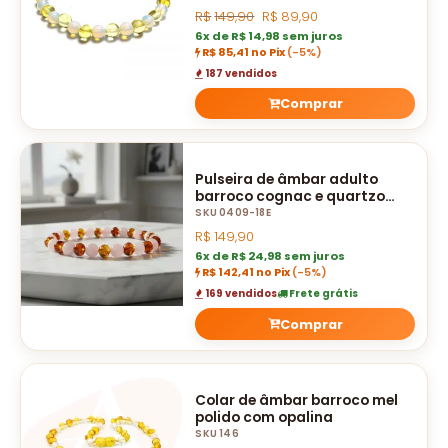
R$
149,90
R$
89,90
6x de R$ 14,98 sem juros
R$ 85,41 no Pix
(-5%)
187 vendidos
Comprar
Pulseira de âmbar adulto
barroco cognac e quartzo
rosa polido sem fecho - 18 cm
SKU 0409-18E
R$
149,90
6x de R$ 24,98 sem juros
R$ 142,41 no Pix
(-5%)
169 vendidos
Frete grátis
Comprar
Colar de âmbar barroco mel
polido com opalina
SKU 146