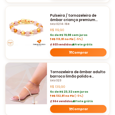
Pulseira / tornozeleira de
âmbar criança premium
barroco limão e quartzo rosa
SKU 0214-16R
polido - 16 cm
R$
119,90
6x de R$ 19,98 sem juros
R$ 113,91 no Pix
(-5%)
603 vendidos
Frete grátis
Comprar
Tornozeleira de âmbar adulto
barroco limão polido e
ametista
SKU 323
R$
139,90
6x de R$ 23,32 sem juros
R$ 132,91 no Pix
(-5%)
564 vendidos
Frete grátis
Comprar