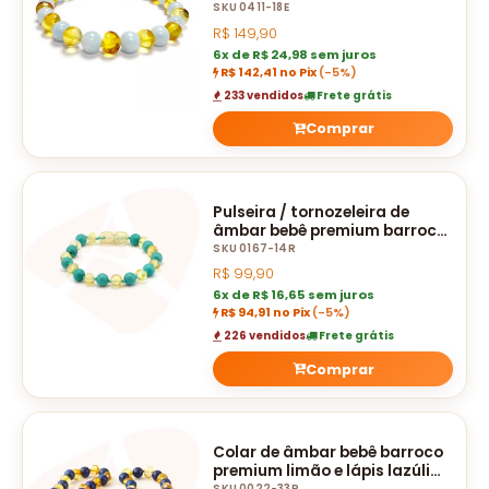
polido sem fecho - 18 cm
SKU 0411-18E
R$
149,90
6x de R$ 24,98 sem juros
R$ 142,41 no Pix
(-5%)
233 vendidos
Frete grátis
Comprar
Pulseira / tornozeleira de
âmbar bebê premium barroco
limão e turquesa polido - 14
SKU 0167-14R
cm
R$
99,90
6x de R$ 16,65 sem juros
R$ 94,91 no Pix
(-5%)
226 vendidos
Frete grátis
Comprar
Colar de âmbar bebê barroco
premium limão e lápis lazúli
SKU 0022-33R