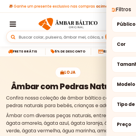
🎁
Ganhe um presente exclusivo nas compras
acima de R$ 299
Filtros
Público
Buscar
Cor
FRETE GRÁTIS
5% DE DESCONTO
6X SEM JUROS
Taman
LOJA
Âmbar com Pedras Naturais
Modelo
Confira nossa coleção de âmbar báltico com
Tipo de
pedras naturais para bebês, crianças e adultos.
Âmbar com diversas peças naturais, entre elas,
ágata amarela, ágata azul, ágata laranja, ágata
Preço
verde, ágata vermelha, água marinha, amazonita,