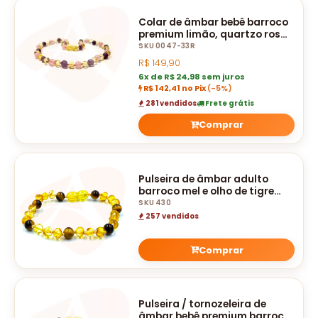
Colar de âmbar bebê barroco
premium limão, quartzo rosa
e ametista polido - 33 cm
SKU 0047-33R
R$
149,90
6x de R$ 24,98 sem juros
R$ 142,41 no Pix
(-5%)
281 vendidos
Frete grátis
Comprar
Pulseira de âmbar adulto
barroco mel e olho de tigre
polido
SKU 430
257 vendidos
Comprar
Pulseira / tornozeleira de
âmbar bebê premium barroco