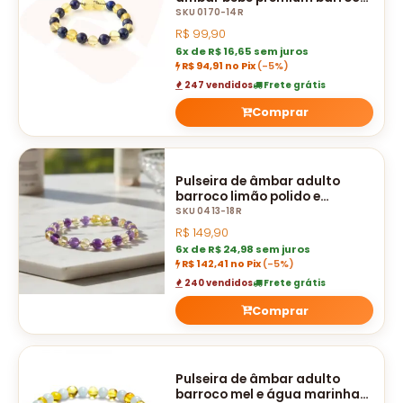
limão e lápis lazúli polido - 14
SKU 0170-14R
cm
R$
99,90
6x de R$ 16,65 sem juros
R$ 94,91 no Pix
(-5%)
247 vendidos
Frete grátis
Comprar
Pulseira de âmbar adulto
barroco limão polido e
ametista polido - 18 cm
SKU 0413-18R
R$
149,90
6x de R$ 24,98 sem juros
R$ 142,41 no Pix
(-5%)
240 vendidos
Frete grátis
Comprar
Pulseira de âmbar adulto
barroco mel e água marinha