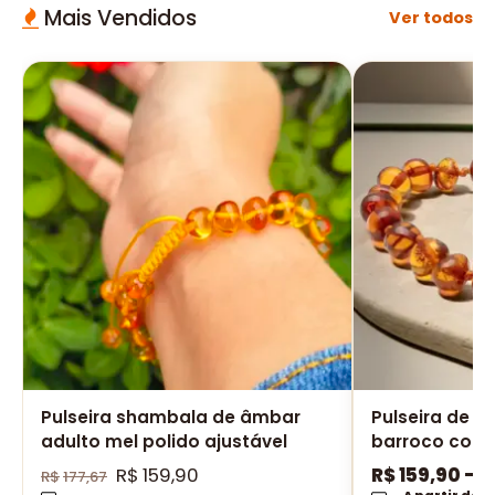
Mais Vendidos
Ver todos
Pulseira shambala de âmbar
Pulseira de â
adulto mel polido ajustável
barroco cogn
R$
159,90
R$
159,90
–
R
R$
177,67