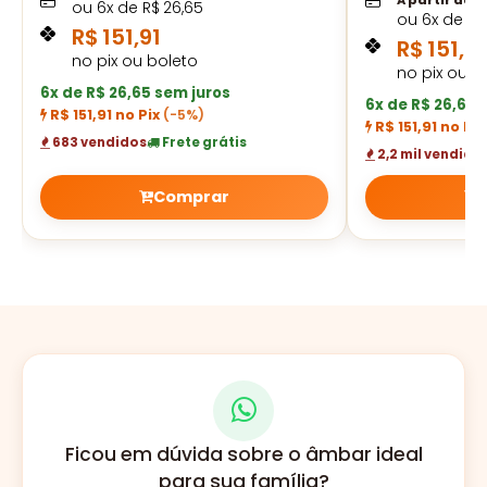
A partir de
ou
6
x de
R$
26,65
ou
6
x de
R$
R$
151,91
R$
151,91
no pix ou boleto
no pix ou b
6x de R$ 26,65 sem juros
6x de R$ 26,65 
R$ 151,91 no Pix
(-5%)
R$ 151,91 no Pi
683 vendidos
Frete grátis
2,2 mil vendido
Comprar
Ficou em dúvida sobre o âmbar ideal
para sua família?