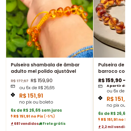
Pulseira shambala de âmbar
Pulseira de â
adulto mel polido ajustável
barroco cogn
R$
159,90
R$
159,90
–
R
R$
177,67
A partir de
ou
6
x de
R$
26,65
ou
6
x de
R$
R$
151,91
R$
151,91
no pix ou boleto
no pix ou b
6x de R$ 26,65 sem juros
6x de R$ 26,65 
R$ 151,91 no Pix
(-5%)
R$ 151,91 no Pi
681 vendidos
Frete grátis
2,2 mil vendido