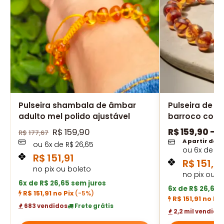
Pulseira shambala de âmbar
Pulseira de â
adulto mel polido ajustável
barroco cogn
R$
159,90
R$
159,90
–
R
R$
177,67
A partir de
ou
6
x de
R$
26,65
ou
6
x de
R$
R$
151,91
R$
151,91
no pix ou boleto
no pix ou b
6x de R$ 26,65 sem juros
6x de R$ 26,65 
R$ 151,91 no Pix
(-5%)
R$ 151,91 no Pi
683 vendidos
Frete grátis
2,2 mil vendido