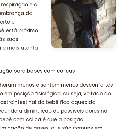
 respiração e o
 lembrança da
forto e
bê está próximo
às suas
 e mais atenta
ação para bebês com cólicas
choram menos e sentem menos desconfortos
o em posição fisiológica, ou seja, voltado ao
astro­intestinal do bebê fica aquecida
ecendo a diminuição de possíveis dores na
 bebê com cólica é que a posição
 eliminação de gases, que são comuns em