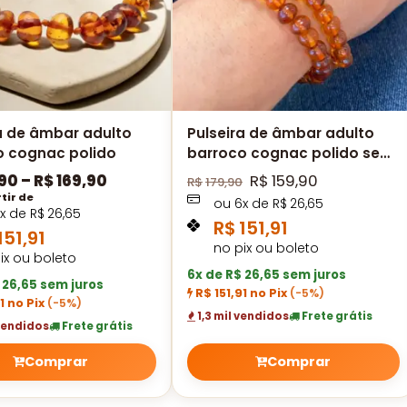
a de âmbar adulto
Pulseira de âmbar adulto
o cognac polido
barroco cognac polido sem
fecho - 19 cm
,90
–
R$
169,90
R$
159,90
R$
179,90
tir de
ou
6
x de
R$
26,65
x de
R$
26,65
R$
151,91
151,91
no pix ou boleto
ix ou boleto
6x de R$ 26,65 sem juros
 26,65 sem juros
R$ 151,91 no Pix
(-5%)
1 no Pix
(-5%)
1,3 mil vendidos
Frete grátis
 vendidos
Frete grátis
Comprar
Comprar