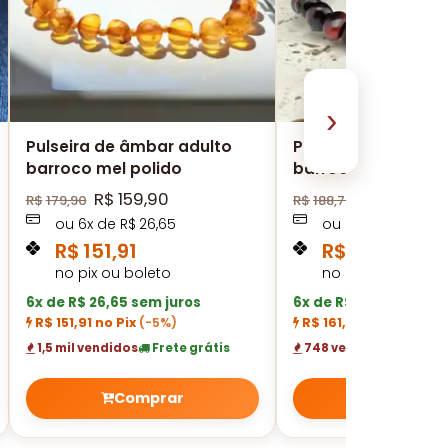
›
Pulseira de âmbar adulto
Pulseira de âmbar 
barroco mel polido
barroco cherry po
fecho - 18 cm
R$
159,90
R$
169,90
R$
179,90
R$
188,78
ou
6
x de
R$
26,65
ou
6
x de
R$
28,32
R$
151,91
R$
161,41
no pix ou boleto
no pix ou boleto
6x de R$ 26,65 sem juros
6x de R$ 28,32 sem ju
R$ 151,91 no Pix
(-5%)
R$ 161,41 no Pix
(-5%)
1,5 mil vendidos
Frete grátis
748 vendidos
Frete 
Comprar
Compra