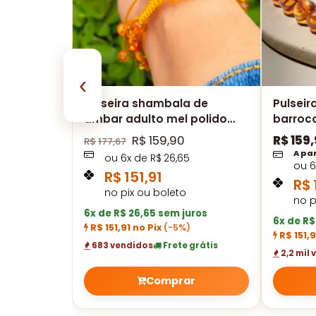
‹
Pulseira shambala de
Pulseir
âmbar adulto mel polido
barroc
ajustável
R$
159,90
R$
159
R$
177,67
A par
ou
6
x de
R$
26,65
ou
6
R$
151,91
R$
no pix ou boleto
no p
6x de R$ 26,65 sem juros
6x de R$
R$ 151,91 no Pix
(-5%)
R$ 151,9
683 vendidos
Frete grátis
2,2 mil
Comprar