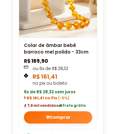
Colar de âmbar bebê
barroco mel polido - 33cm
R$
169,90
ou
6
x de
R$
28,32
R$
161,41
no pix ou boleto
6x de R$ 28,32 sem juros
R$ 161,41 no Pix
(-5%)
7,9 mil vendidos
Frete grátis
Comprar