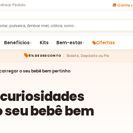
strear Pedido
🎁
Ganhe u
Benefícios
Kits
Bem-estar
Ofertas
Boleto, Depósito ou Pix
5% DE DESCONTO
carregar o seu bebê bem pertinho
 curiosidades
o seu bebê bem