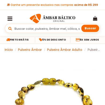
🎁
Ganhe um presente exclusivo nas compras
acima de R$ 299
Buscar
FRETE GRÁTIS
5% DE DESCONTO
6X SEM JUROS
Início
Pulseira Âmbar
Pulseira Âmbar Adulto
Pulseira de âmbar adulto curativo olive green polido – 19 cm
/
/
/