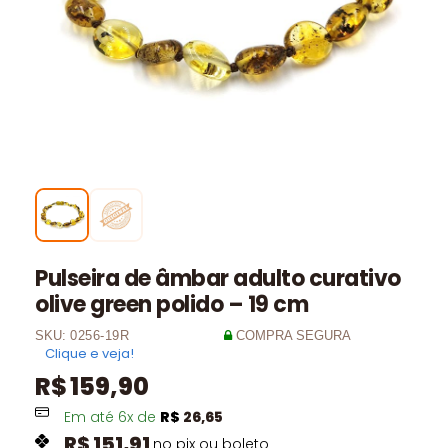
Pulseira de âmbar adulto curativo
olive green polido – 19 cm
SKU:
0256-19R
COMPRA SEGURA
Clique e veja!
R$
159,90
Em até
6
x de
R$
26,65
R$
151,91
no pix ou boleto