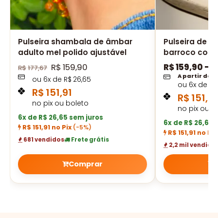
Pulseira shambala de âmbar
Pulseira de â
adulto mel polido ajustável
barroco cogn
R$
159,90
R$
159,90
–
R
R$
177,67
A partir de
ou
6
x de
R$
26,65
ou
6
x de
R$
R$
151,91
R$
151,91
no pix ou boleto
no pix ou b
6x de R$ 26,65 sem juros
6x de R$ 26,65 
R$ 151,91 no Pix
(-5%)
R$ 151,91 no Pi
681 vendidos
Frete grátis
2,2 mil vendido
Comprar