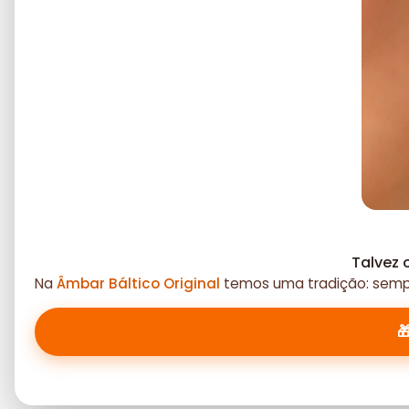
Talvez 
Na
Âmbar Báltico Original
temos uma tradição: sempr
