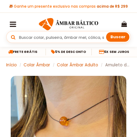
🎁
Ganhe um presente exclusivo nas compras
acima de R$ 299
Buscar
FRETE GRÁTIS
5% DE DESCONTO
6X SEM JUROS
Início
Colar Âmbar
Colar Âmbar Adulto
Amuleto de âmbar esfera para adulto cognac polido – 60 cm
/
/
/