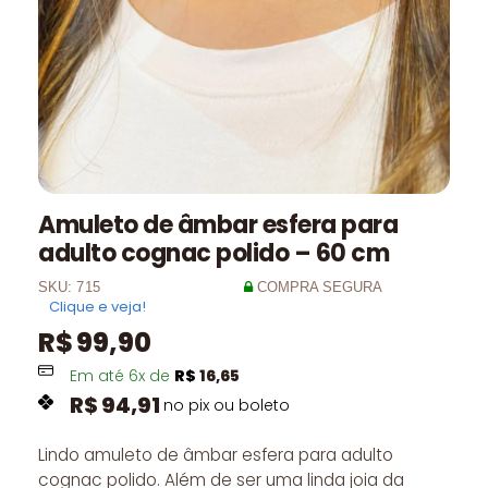
Amuleto de âmbar esfera para
adulto cognac polido – 60 cm
SKU:
715
COMPRA SEGURA
Clique e veja!
R$
99,90
Em até
6
x de
R$
16,65
R$
94,91
no pix ou boleto
Lindo amuleto de âmbar esfera para adulto
cognac polido. Além de ser uma linda joia da