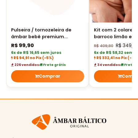
Pulseira / tornozeleira de
Kit com 2 colares
âmbar bebê premium
barroco limão e a
barroco limão e turquesa
polido (1 para adul
R$
99,90
R$
349,9
R$
409,80
polido - 14 cm
bebê)
6x de R$ 16,65 sem juros
6x de R$ 58,32 sem j
R$ 94,91 no Pix
(-5%)
R$ 332,41 no Pix
(-5%
226 vendidos
Frete grátis
34 vendidos
Frete g
Comprar
Compr