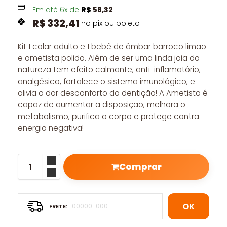
Em até
6
x de
R$
58,32
R$
332,41
no pix ou boleto
Kit 1 colar adulto e 1 bebê de âmbar barroco limão
e ametista polido. Além de ser uma linda joia da
natureza tem efeito calmante, anti-inflamatório,
analgésico, fortalece o sistema imunológico, e
alivia a dor desconforto da dentição! A Ametista é
capaz de aumentar a disposição, melhora o
metabolismo, purifica o corpo e protege contra
energia negativa!
Comprar
OK