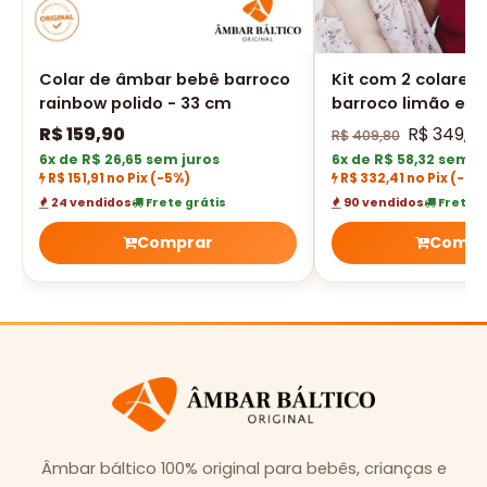
Colar de âmbar bebê barroco
Kit com 2 colares
rainbow polido - 33 cm
barroco limão e q
polido (1 para adul
R$
159,90
R$
349,9
R$
409,80
bebê)
6x de R$ 26,65 sem juros
6x de R$ 58,32 sem j
R$ 151,91 no Pix
(-5%)
R$ 332,41 no Pix
(-5%
24 vendidos
Frete grátis
90 vendidos
Frete g
Comprar
Compr
Âmbar báltico 100% original para bebês, crianças e