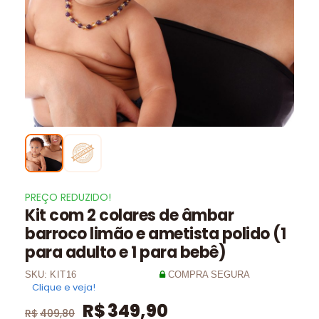
PREÇO REDUZIDO!
Kit com 2 colares de âmbar
barroco limão e ametista polido (1
para adulto e 1 para bebê)
SKU:
KIT16
COMPRA SEGURA
Clique e veja!
R$
349,90
R$
409,80