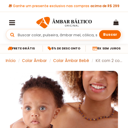
🎁
Ganhe um presente exclusivo nas compras
acima de R$ 299
Buscar
FRETE GRÁTIS
5% DE DESCONTO
6X SEM JUROS
Início
Colar Âmbar
Colar Âmbar Bebê
Kit com 2 colares de âmbar barroco limão e ametista polido (1 para adulto e 1 para bebê)
/
/
/