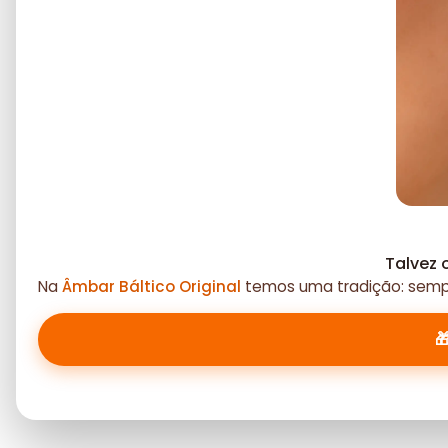
Talvez 
Na
Âmbar Báltico Original
temos uma tradição: sempr
