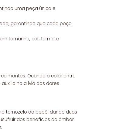
antindo uma peça única e
dade, garantindo que cada peça
s em tamanho, cor, forma e
 calmantes. Quando o colar entra
uxilia no alívio das dores
 no tornozelo do bebê, dando duas
sufruir dos benefícios do âmbar.
.