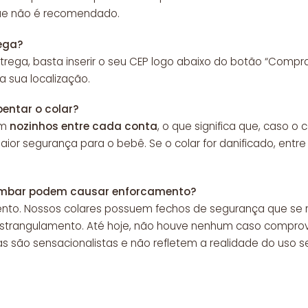
que não é recomendado.
ega?
trega, basta inserir o seu CEP logo abaixo do botão “Compr
 sua localização.
entar o colar?
om
nozinhos entre cada conta
, o que significa que, caso o
aior segurança para o bebê. Se o colar for danificado, entr
 âmbar podem causar enforcamento?
ento. Nossos colares possuem fechos de segurança que s
e estrangulamento. Até hoje, não houve nenhum caso comp
ias são sensacionalistas e não refletem a realidade do uso 