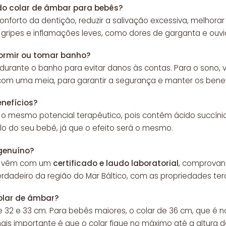
 do colar de âmbar para bebês?
conforto da dentição, reduzir a salivação excessiva, melhorar
gripes e inflamações leves, como dores de garganta e ouvi
dormir ou tomar banho?
 durante o banho para evitar danos às contas. Para o sono, 
com uma meia, para garantir a segurança e manter os benef
enefícios?
o mesmo potencial terapêutico, pois contêm ácido succínico
o do seu bebê, já que o efeito será o mesmo.
genuíno?
ar vêm com um
certificado e laudo laboratorial
, comprovand
rdadeiro da região do Mar Báltico, com as propriedades t
olar de âmbar?
e 32 e 33 cm. Para bebês maiores, o colar de 36 cm, que é 
 importante é que o colar fique no máximo até a altura da 