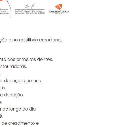
ão e no equilíbrio emocional,
nto dos primeiros dentes.
estauradoras.
.
ter doenças comuns.
is.
e dentição.
.
 ao longo do dia.
ê.
s de crescimento e