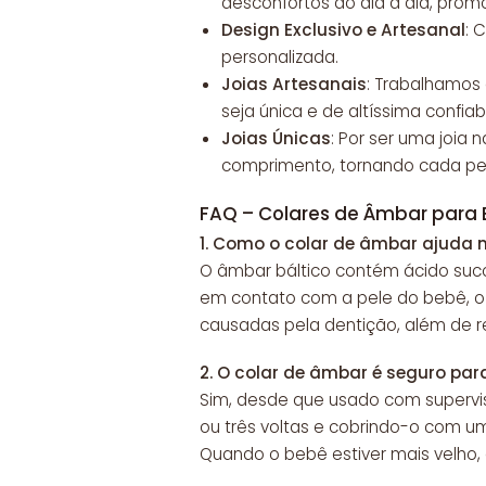
desconfortos do dia a dia, prom
Design Exclusivo e Artesanal
: 
personalizada.
Joias Artesanais
: Trabalhamos
seja única e de altíssima confiab
Joias Únicas
: Por ser uma joia
comprimento, tornando cada peç
FAQ – Colares de Âmbar para
1.
Como o colar de âmbar ajuda n
O âmbar báltico contém ácido succ
em contato com a pele do bebê, o ca
causadas pela dentição, além de redu
2.
O colar de âmbar é seguro par
Sim, desde que usado com supervis
ou três voltas e cobrindo-o com um
Quando o bebê estiver mais velho, 