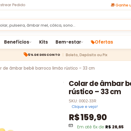
strear Pedido
🎁
Ganhe u
Benefícios
Kits
Bem-estar
Ofertas
Boleto, Depósito ou Pix
5% DE DESCONTO
r de âmbar bebê barroco limão rústico – 33 cm
Colar de âmbar b
rústico – 33 cm
SKU:
0002-33R
Clique e veja!
R$
159,90
Em até
6
x de
R$
26,65