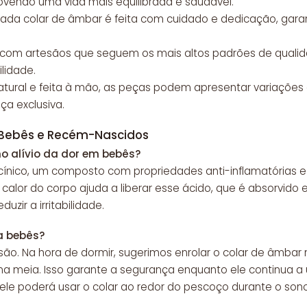
ovendo uma vida mais equilibrada e saudável.
Cada colar de âmbar é feita com cuidado e dedicação, gar
 com artesãos que seguem os mais altos padrões de quali
ilidade.
 natural e feita à mão, as peças podem apresentar variaçõe
a exclusiva.
 Bebês e Recém-Nascidos
o alívio da dor em bebês?
ínico, um composto com propriedades anti-inflamatórias e
lor do corpo ajuda a liberar esse ácido, que é absorvido e a
zir a irritabilidade.
a bebês?
ão. Na hora de dormir, sugerimos enrolar o colar de âmbar
a meia. Isso garante a segurança enquanto ele continua a u
ele poderá usar o colar ao redor do pescoço durante o sono