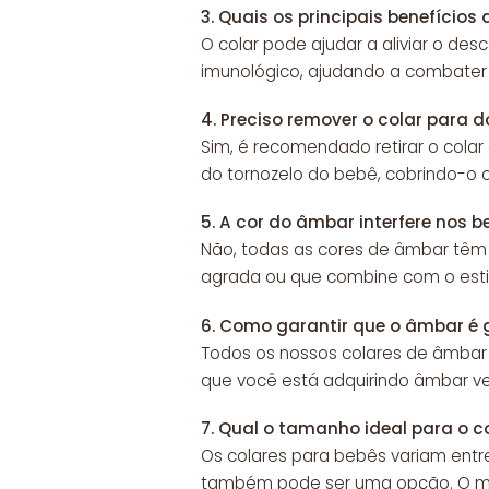
3.
Quais os principais benefícios
O colar pode ajudar a aliviar o des
imunológico, ajudando a combater 
4.
Preciso remover o colar para 
Sim, é recomendado retirar o colar
do tornozelo do bebê, cobrindo-o 
5.
A cor do âmbar interfere nos b
Não, todas as cores de âmbar têm 
agrada ou que combine com o estil
6.
Como garantir que o âmbar é 
Todos os nossos colares de âmb
que você está adquirindo âmbar ve
7.
Qual o tamanho ideal para o c
Os colares para bebês variam entr
também pode ser uma opção. O mais