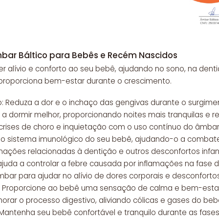
mbar Báltico para Bebês e Recém Nascidos
lívio e conforto ao seu bebê, ajudando no sono, na dentiç
proporciona bem-estar durante o crescimento.
o: Reduza a dor e o inchaço das gengivas durante o surgime
a dormir melhor, proporcionando noites mais tranquilas e r
a crises de choro e inquietação com o uso contínuo do âmbar
ça o sistema imunológico do seu bebê, ajudando-o a comba
amações relacionadas à dentição e outros desconfortos infant
ajuda a controlar a febre causada por inflamações na fase d
 âmbar para ajudar no alívio de dores corporais e desconfortos
l: Proporcione ao bebê uma sensação de calma e bem-estar
horar o processo digestivo, aliviando cólicas e gases do beb
 Mantenha seu bebê confortável e tranquilo durante as fase