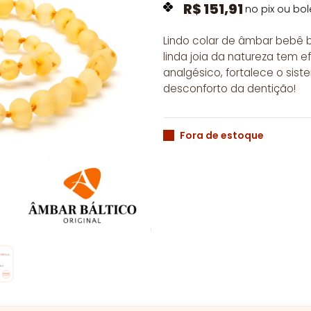
R$
151,91
no pix ou bol
Lindo colar de âmbar bebê b
linda joia da natureza tem ef
analgésico, fortalece o sist
desconforto da dentição!
Fora de estoque