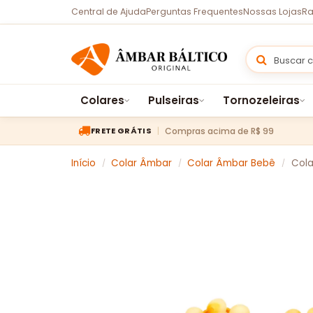
Central de Ajuda
Perguntas Frequentes
Nossas Lojas
Ra
Colares
Pulseiras
Tornozeleiras
Compras acima de R$ 99
FRETE GRÁTIS
Início
Colar Âmbar
Colar Âmbar Bebê
Cola
/
/
/