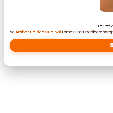
Talvez 
Na
Âmbar Báltico Original
temos uma tradição: sempr
