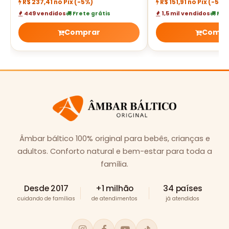
R$ 237,41 no Pix
(-5%)
R$ 151,91 no Pix
(-5%)
449 vendidos
Frete grátis
1,5 mil vendidos
Fret
Comprar
Compr
Âmbar báltico 100% original para bebês, crianças e
adultos. Conforto natural e bem-estar para toda a
família.
Desde 2017
+1 milhão
34 países
cuidando de famílias
de atendimentos
já atendidos