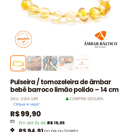
Pulseira / tornozeleira de âmbar
bebê barroco limão polido – 14 cm
SKU:
0164-14R
COMPRA SEGURA
Clique e veja!
R$
99,90
Em até
6
x de
R$
16,65
R$
94,91
no pix ou boleto