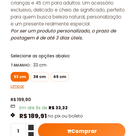
crianças e 45 cm para adultos. Um acessório
exclusivo, delicado e cheio de significado, perfeito
para quem busca beleza natural, personalização
e um presente realmente especial.
Por ser um produto personalizado, o prazo de
postagem é de até 3 dias úteis.
Selecione as opções abaixo:
33 cm
TAMANHO
:
33 cm
38 cm
45 cm
Limpar
R$
199,90
Em até
6
x de
R$
33,32
R$
189,91
no pix ou boleto
Comprar