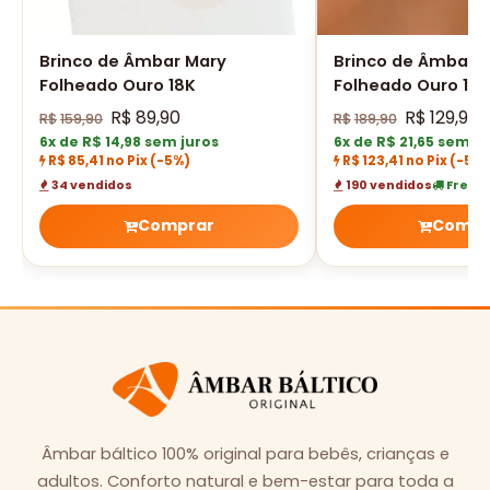
Brinco de Âmbar Mary
Brinco de Âmbar 
Folheado Ouro 18K
Folheado Ouro 18K
R$
89,90
R$
129,90
R$
159,90
R$
189,90
6x de R$ 14,98 sem juros
6x de R$ 21,65 sem ju
R$ 85,41 no Pix
(-5%)
R$ 123,41 no Pix
(-5%)
34 vendidos
190 vendidos
Frete 
Comprar
Compr
Âmbar báltico 100% original para bebês, crianças e
adultos. Conforto natural e bem-estar para toda a