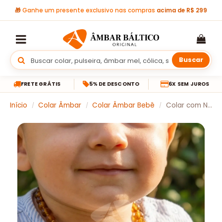
🎁
Ganhe um presente exclusivo nas compras
acima de R$ 299
Buscar
FRETE GRÁTIS
5% DE DESCONTO
6X SEM JUROS
Início
Colar Âmbar
Colar Âmbar Bebê
Colar com Nome de Âmbar Báltico Natural
/
/
/