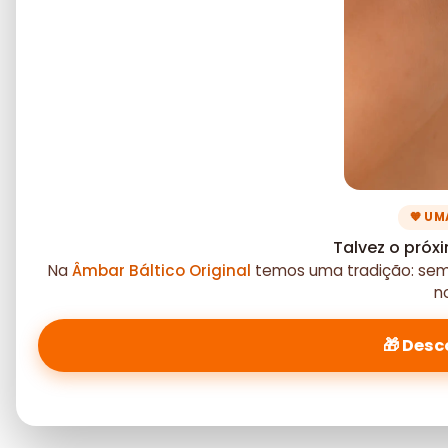
🧡 UM
Talvez o próx
Na
Âmbar Báltico Original
temos uma tradição: semp
n
🎁 Desc