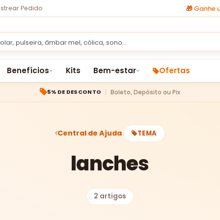
strear Pedido
🎁
Ganhe u
Benefícios
Kits
Bem-estar
Ofertas
Boleto, Depósito ou Pix
5% DE DESCONTO
Central de Ajuda
TEMA
lanches
2 artigos