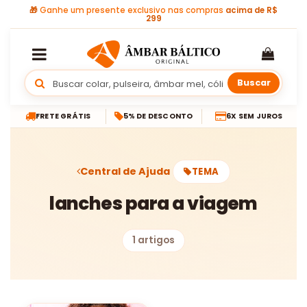
🎁
Ganhe um presente exclusivo nas compras
acima de R$
299
Buscar
FRETE GRÁTIS
5% DE DESCONTO
6X SEM JUROS
Central de Ajuda
TEMA
lanches para a viagem
1 artigos