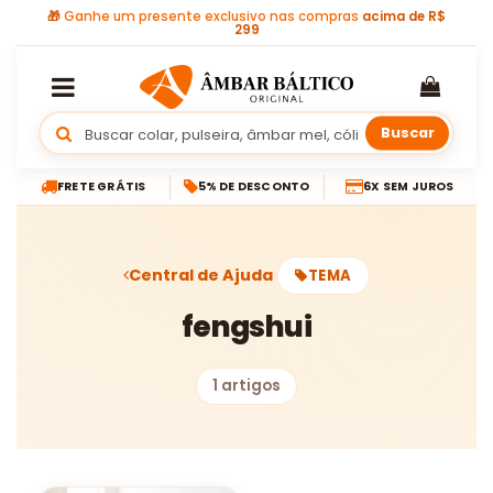
🎁
Ganhe um presente exclusivo nas compras
acima de R$
299
Buscar
FRETE GRÁTIS
5% DE DESCONTO
6X SEM JUROS
Central de Ajuda
TEMA
fengshui
1 artigos