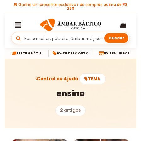
🎁
Ganhe um presente exclusivo nas compras
acima de R$
299
Buscar
FRETE GRÁTIS
5% DE DESCONTO
6X SEM JUROS
Central de Ajuda
TEMA
ensino
2 artigos