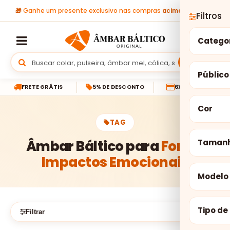
🎁
Ganhe um presente exclusivo nas compras
acima de R$ 299
Filtros
Catego
Buscar
Público
FRETE GRÁTIS
5% DE DESCONTO
6X SEM JUROS
Cor
TAG
Âmbar Báltico para
Fortes
Taman
Impactos Emocionais
Modelo
Tipo de
Filtrar