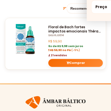
Preço
Floral de Bach fortes
impactos emocionais Thérapi
- Resgate SOS - 30 ML
SKU FLO014
R$
59,90
6x de R$ 9,98 sem juros
R$ 56,90 no Pix
(-5%)
21 vendidos
Comprar