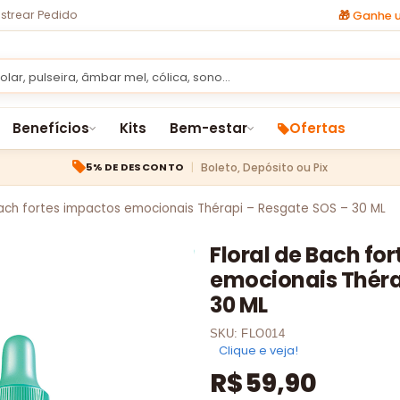
strear Pedido
🎁
Ganhe u
Benefícios
Kits
Bem-estar
Ofertas
Boleto, Depósito ou Pix
5% DE DESCONTO
Bach fortes impactos emocionais Thérapi – Resgate SOS – 30 ML
Floral de Bach fo
emocionais Théra
30 ML
SKU:
FLO014
Clique e veja!
R$
59,90