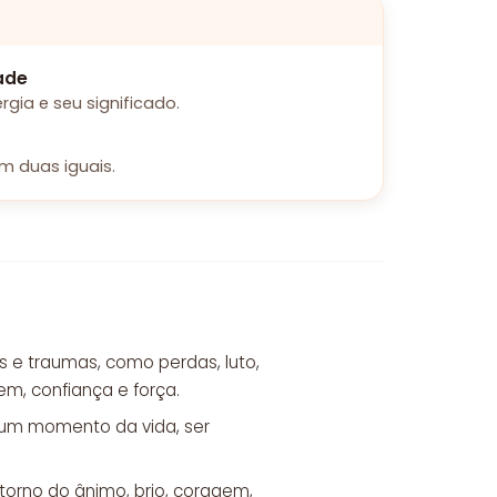
ade
ia e seu significado.
m duas iguais.
s e traumas, como perdas, luto,
m, confiança e força.
algum momento da vida, ser
etorno do ânimo, brio, coragem,