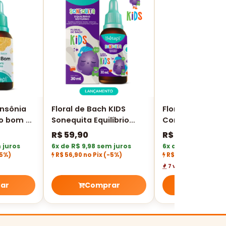
insônia
Floral de Bach KIDS
Floral de Bach K
ho bom 30
Sonequita Equilíbrio
Corágenis Théra
Noturno 30 ML
Coragem e Seg
R$
59,90
R$
59,90
30 ML
 juros
6x de R$ 9,98 sem juros
6x de R$ 9,98 sem 
5%)
R$ 56,90 no Pix
(-5%)
R$ 56,90 no Pix
(-5
7 vendidos
ar
Comprar
Compra