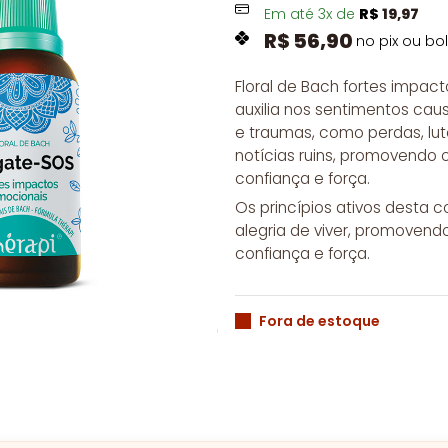
Em até
3
x de
R$
19,97
R$
56,90
no pix ou bo
Floral de Bach fortes impa
auxilia nos sentimentos ca
e traumas, como perdas, lu
notícias ruins, promovendo 
confiança e força.
Os princípios ativos desta 
alegria de viver, promovend
confiança e força.
Fora de estoque