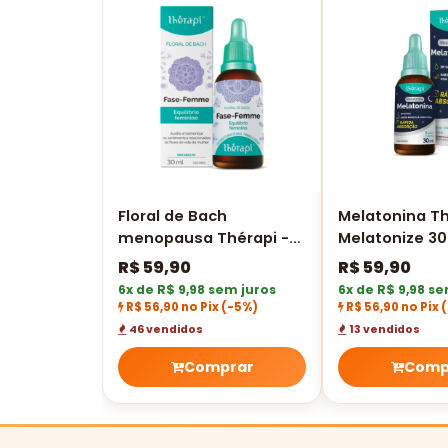
Floral de Bach
Melatonina Th
menopausa Thérapi -
Melatonize 30
Menopafem / Fase
R$
59,90
R$
59,90
femme 30 ML
6x de R$ 9,98 sem juros
6x de R$ 9,98 se
R$ 56,90 no Pix
(-5%)
R$ 56,90 no Pix
46 vendidos
13 vendidos
Comprar
Comp