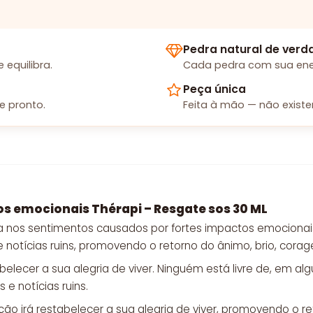
Pedra natural de verd
equilibra.
Cada pedra com sua energ
Peça única
e pronto.
Feita à mão — não existe
os emocionais Thérapi – Resgate sos 30 ML
ia nos sentimentos causados por fortes impactos emocionai
otícias ruins, promovendo o retorno do ânimo, brio, corage
abelecer a sua alegria de viver. Ninguém está livre de, em 
e notícias ruins.
ção irá restabelecer a sua alegria de viver, promovendo o r