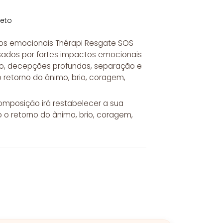
leto
ctos emocionais Thérapi Resgate SOS
usados por fortes impactos emocionais
to, decepções profundas, separação e
o retorno do ânimo, brio, coragem,
composição irá restabelecer a sua
o o retorno do ânimo, brio, coragem,