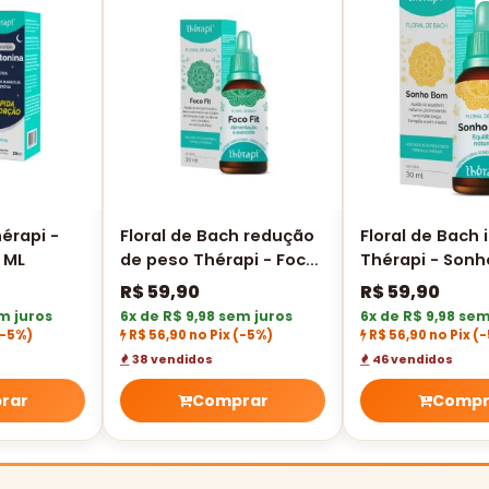
érapi -
Floral de Bach redução
Floral de Bach 
 ML
de peso Thérapi - Foco-
Thérapi - Son
Fit 30 ML
ML
R$
59,90
R$
59,90
m juros
6x de R$ 9,98 sem juros
6x de R$ 9,98 sem
(-5%)
R$ 56,90 no Pix
(-5%)
R$ 56,90 no Pix
(-
38 vendidos
46 vendidos
rar
Comprar
Compr