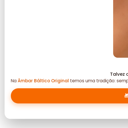
Talvez 
Na
Âmbar Báltico Original
temos uma tradição: sempr
