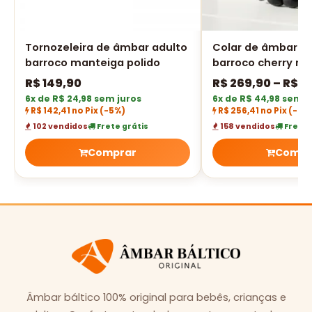
Tornozeleira de âmbar adulto
Colar de âmbar a
barroco manteiga polido
barroco cherry rús
R$
149,90
R$
269,90
–
R$
3
6x de R$ 24,98 sem juros
6x de R$ 44,98 sem j
R$ 142,41 no Pix
(-5%)
R$ 256,41 no Pix
(-5%
102 vendidos
Frete grátis
158 vendidos
Frete 
Comprar
Compr
Âmbar báltico 100% original para bebês, crianças e