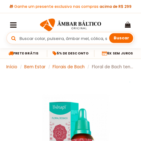
🎁
Ganhe um presente exclusivo nas compras
acima de R$ 299
Buscar
FRETE GRÁTIS
5% DE DESCONTO
6X SEM JUROS
Início
Bem Estar
Florais de Bach
Floral de Bach tensão e estress Thérapi – Tô tranquilo 30 ML
/
/
/