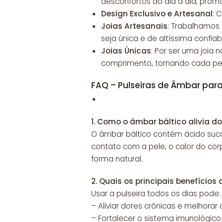
desconfortos do dia a dia, prom
Design Exclusivo e Artesanal
: 
Joias Artesanais
: Trabalhamos
seja única e de altíssima confiab
Joias Únicas
: Por ser uma joia
comprimento, tornando cada peç
FAQ – Pulseiras de Âmbar para
1.
Como o âmbar báltico alivia do
O âmbar báltico contém ácido succ
contato com a pele, o calor do corp
forma natural.
2.
Quais os principais benefícios
Usar a pulseira todos os dias pode:
– Aliviar dores crônicas e melhorar
– Fortalecer o sistema imunológico