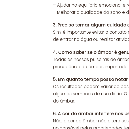
– Ajudar no equilíbrio emocional e r
– Melhorar a qualidade do sono e d
3.
Preciso tomar algum cuidado 
Sim, é importante evitar o contato
de entrar na água ou realizar ativi
4.
Como saber se o âmbar é gen
Todas as nossas pulseiras de âmba
procedência do âmbar, importado d
5.
Em quanto tempo posso notar o
Os resultados podem variar de pes
algumas semanas de uso diário. O c
do âmbar.
6.
A cor do âmbar interfere nos b
Não, a cor do âmbar não altera seu
responsável pelas propriedades ter