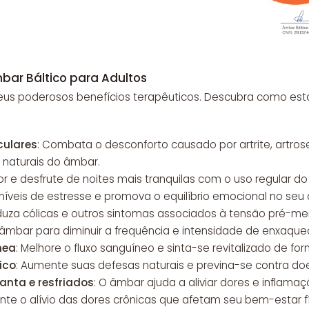
bar Báltico para Adultos
eus poderosos benefícios terapêuticos. Descubra como esta
culares
: Combata o desconforto causado por artrite, artros
 naturais do âmbar.
r e desfrute de noites mais tranquilas com o uso regular d
 níveis de estresse e promova o equilíbrio emocional no seu d
duza cólicas e outros sintomas associados à tensão pré-men
 o âmbar para diminuir a frequência e intensidade de enxaque
nea
: Melhore o fluxo sanguíneo e sinta-se revitalizado de for
ico
: Aumente suas defesas naturais e previna-se contra d
nta e resfriados
: O âmbar ajuda a aliviar dores e inflamaçõ
ente o alívio das dores crônicas que afetam seu bem-estar f