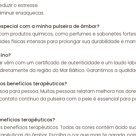
eduzir o estresse.
iminuir enxaquecas.
especial com a minha pulseira de âmbar?
 com produtos químicos, como perfumes e sabonetes fortes. A
dades físicas intensas para prolongar sua durabilidade e mant
uíno?
r vêm com um certificado de autenticidade e um laudo la
iretamente da região do Mar Báltico. Garantimos a qualid
s benefícios terapêuticos?
soa para pessoa. Muitas pessoas relatam melhora nas dore
ontato contínuo da pulseira com a pele é essencial para pot
enefícios terapêuticos?
s benefícios terapêuticos. Todas as cores contêm ácido suc
apêuticas do âmbar. Escolha a cor que mais te agrada, pois