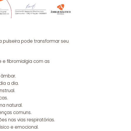
 pulseira pode transformar seu
e e fibromialgia com as
o âmbar.
ia a dia.
strual.
cas.
ma natural.
oenças comuns.
es nas vias respiratórias.
ísico e emocional.