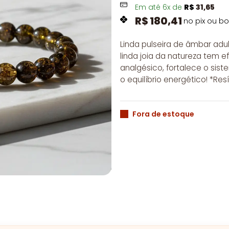
Em até
6
x de
R$
31,65
R$
180,41
no pix ou bo
Linda pulseira de âmbar adu
linda joia da natureza tem ef
analgésico, fortalece o sist
o equilíbrio energético! *Resí
Fora de estoque