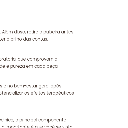
lém disso, retire a pulseira antes
er o brilho das contas.
boratorial que comprovam a
ade e pureza em cada peça.
s e no bem-estar geral após
encializar os efeitos terapêuticos
cínico, o principal componente
 o importante é que você se sinta