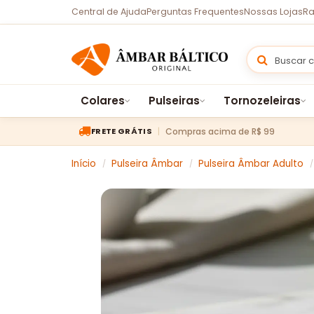
Central de Ajuda
Perguntas Frequentes
Nossas Lojas
Ra
Colares
Pulseiras
Tornozeleiras
Compras acima de R$ 99
FRETE GRÁTIS
Início
Pulseira Âmbar
Pulseira Âmbar Adulto
/
/
/