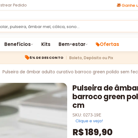
strear Pedido
🎁
Ganhe u
Benefícios
Kits
Bem-estar
Ofertas
Boleto, Depósito ou Pix
5% DE DESCONTO
Pulseira de âmbar adulto curativo barroco green polido sem fec
Pulseira de âmbar
barroco green pol
cm
SKU:
0273-19E
Clique e veja!
R$
189,90