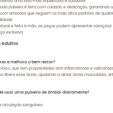
ovendo uma vida mais equilibrada e saudável.
Cada pulseira é feita com cuidado e dedicação, garantindo 
 com artesãos que seguem os mais altos padrões de quali
ilidade.
 natural e feita à mão, as peças podem apresentar variaçõe
a exclusiva.
 Adultos
res e melhora o bem-estar?
ínico, que tem propriedades anti-inflamatórias e calmantes
o libera esse ácido, ajudando a aliviar dores musculares, art
 de usar uma pulseira de âmbar diariamente?
 a circulação sanguínea.
.