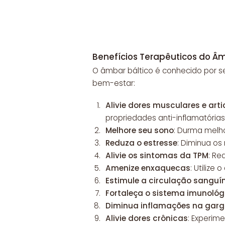
Benefícios Terapêuticos do Âm
O âmbar báltico é conhecido por s
bem-estar:
Alivie dores musculares e arti
propriedades anti-inflamatórias
Melhore seu sono
: Durma melho
Reduza o estresse
: Diminua os
Alivie os sintomas da TPM
: Re
Amenize enxaquecas
: Utilize
Estimule a circulação sanguí
Fortaleça o sistema imunológ
Diminua inflamações na garga
Alivie dores crônicas
: Experim