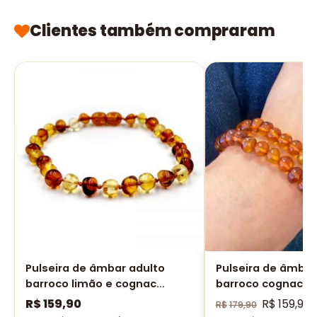
Clientes também compraram
Pulseira de âmbar adulto
Pulseira de âmbar
barroco limão e cognac
barroco cognac p
polido - 19 cm
fecho - 19 cm
R$
159,90
R$
159,90
R$
179,90