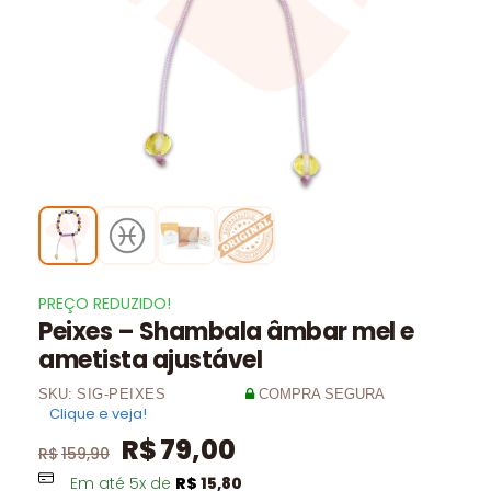
PREÇO REDUZIDO!
Peixes – Shambala âmbar mel e
ametista ajustável
SKU:
SIG-PEIXES
COMPRA SEGURA
Clique e veja!
R$
79,00
R$
159,90
Em até
5
x de
R$
15,80