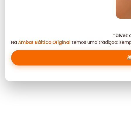
Talvez 
Na
Âmbar Báltico Original
temos uma tradição: sempr
