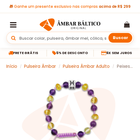
🎁
Ganhe um presente exclusivo nas compras
acima de R$ 299
Buscar
FRETE GRÁTIS
5% DE DESCONTO
6X SEM JUROS
Início
Pulseira Âmbar
Pulseira Âmbar Adulto
Peixes – Shambala âmbar mel e ametista ajustável
/
/
/