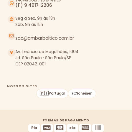
SHOWROOM / LOJA FÍSICA
(11) 9 4917-2206
Seg a Sex, 9h às 18h
Sáb, 9h às 15h
sac@ambarbaltico.com.br
Av. Leôncio de Magalhães, 1004
Jd. São Paulo · São Paulo/SP
CEP 02042-001
NOSSOS SITES
🇵🇹
Portugal
Scheinen
FORMAS DE PAGAMENTO
Pix
elo