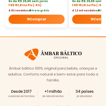
6x de R$ 26,65 sem juros
6x de R$ 26,65 sem j
R$ 151,91 no Pix
(-5%)
R$ 151,91 no Pix
(-5%)
82 vendidos
Frete grátis
1,3 mil vendidos
Fret
Comprar
Compr
Âmbar báltico 100% original para bebês, crianças e
adultos. Conforto natural e bem-estar para toda a
família.
Desde 2017
+1 milhão
34 países
cuidando de famílias
de atendimentos
já atendidos