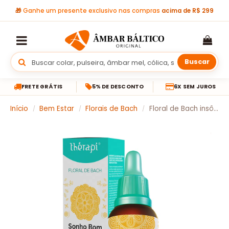
🎁
Ganhe um presente exclusivo nas compras
acima de R$ 299
Buscar
FRETE GRÁTIS
5% DE DESCONTO
6X SEM JUROS
Início
Bem Estar
Florais de Bach
Floral de Bach insônia Thérapi – Sonho bom 30 ML
/
/
/