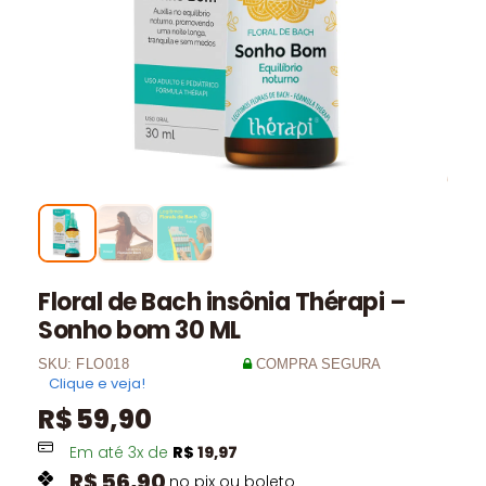
Floral de Bach insônia Thérapi –
Sonho bom 30 ML
SKU:
FLO018
COMPRA SEGURA
Clique e veja!
R$
59,90
Em até
3
x de
R$
19,97
R$
56,90
no pix ou boleto