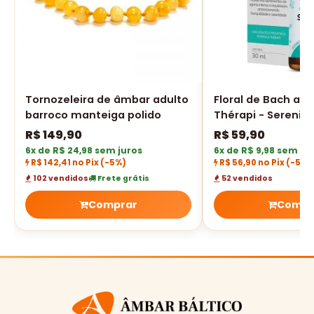
Tornozeleira de âmbar adulto
Floral de Bach an
barroco manteiga polido
Thérapi - Serenid
R$
149,90
R$
59,90
6x de R$ 24,98 sem juros
6x de R$ 9,98 sem ju
R$ 142,41 no Pix
(-5%)
R$ 56,90 no Pix
(-5%)
102 vendidos
Frete grátis
52 vendidos
Comprar
Compr