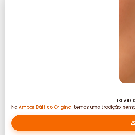
Talvez 
Na
Âmbar Báltico Original
temos uma tradição: sempr
