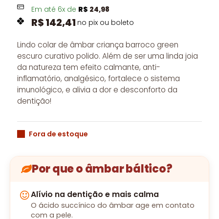
Em até
6
x de
R$
24,98
R$
142,41
no pix ou boleto
Lindo colar de âmbar criança barroco green
escuro curativo polido. Além de ser uma linda joia
da natureza tem efeito calmante, anti-
inflamatório, analgésico, fortalece o sistema
imunológico, e alivia a dor e desconforto da
dentição!
Fora de estoque
Por que o âmbar báltico?
Alívio na dentição e mais calma
O ácido succínico do âmbar age em contato
com a pele.