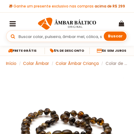
🎁
Ganhe um presente exclusivo nas compras
acima de R$ 299
Buscar
FRETE GRÁTIS
5% DE DESCONTO
6X SEM JUROS
Início
Colar Âmbar
Colar Âmbar Criança
Colar de âmbar criança barroco green escuro curativo polido – 38 cm
/
/
/