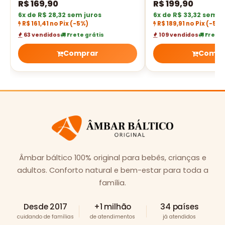
- 33 cm
polido - 38 cm
R$
169,90
R$
199,90
6x de R$ 28,32 sem juros
6x de R$ 33,32 sem j
R$ 161,41 no Pix
(-5%)
R$ 189,91 no Pix
(-5%)
63 vendidos
Frete grátis
109 vendidos
Frete 
Comprar
Compr
Âmbar báltico 100% original para bebês, crianças e
adultos. Conforto natural e bem-estar para toda a
família.
Desde 2017
+1 milhão
34 países
cuidando de famílias
de atendimentos
já atendidos