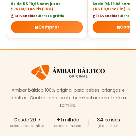
6x de R$ 19,98 sem juros
6x de R$ 19,98 sem ju
R$ 113,91 no Pix
(-5%)
R$ 113,91 no Pix
(-5%)
141 vendidos
Frete grátis
135 vendidos
Frete 
Comprar
Compr
Âmbar báltico 100% original para bebês, crianças e
adultos. Conforto natural e bem-estar para toda a
família.
Desde 2017
+1 milhão
34 países
cuidando de famílias
de atendimentos
já atendidos