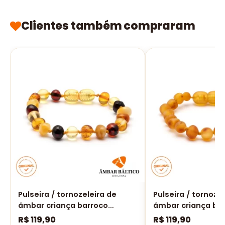
Clientes também compraram
Pulseira / tornozeleira de
Pulseira / tornoze
âmbar criança barroco
âmbar criança ba
multicolor polido - 16 cm
rústico - 16 cm
R$
119,90
R$
119,90