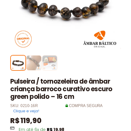
Pulseira / tornozeleira de âmbar
criança barroco curativo escuro
green polido – 16 cm
SKU:
0210-16R
COMPRA SEGURA
Clique e veja!
R$
119,90
Em até
6
x de
R$
19,98