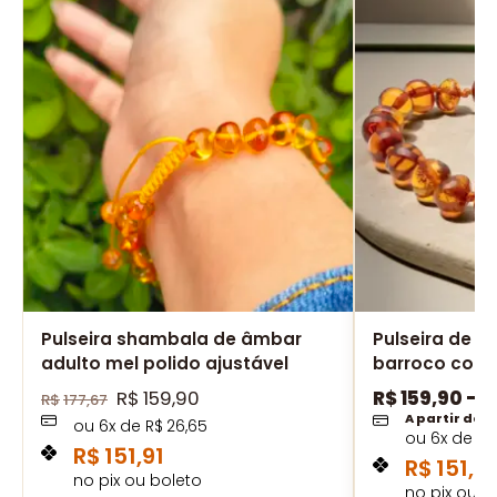
Pulseira shambala de âmbar
Pulseira de â
adulto mel polido ajustável
barroco cogn
R$
159,90
R$
159,90
–
R
R$
177,67
A partir de
ou
6
x de
R$
26,65
ou
6
x de
R$
R$
151,91
R$
151,91
no pix ou boleto
no pix ou b