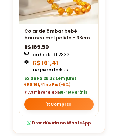
Colar de âmbar bebê
barroco mel polido - 33cm
R$
169,90
ou
6
x de
R$
28,32
R$
161,41
no pix ou boleto
6x de R$ 28,32 sem juros
R$ 161,41 no Pix
(-5%)
7,9 mil vendidos
Frete grátis
Comprar
Tirar dúvida no WhatsApp