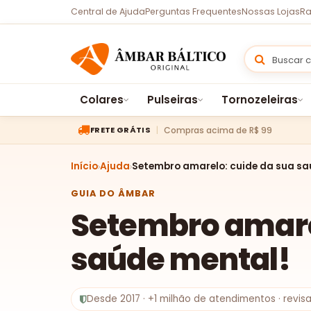
Central de Ajuda
Perguntas Frequentes
Nossas Lojas
Ra
Colares
Pulseiras
Tornozeleiras
Compras acima de R$ 99
FRETE GRÁTIS
Início
Ajuda
Setembro amarelo: cuide da sua sa
GUIA DO ÂMBAR
Setembro amare
saúde mental!
Desde 2017 · +1 milhão de atendimentos · revi