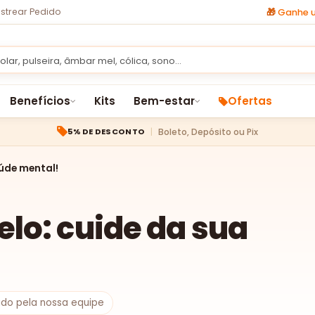
strear Pedido
🎁
Ganhe u
Benefícios
Kits
Bem-estar
Ofertas
Boleto, Depósito ou Pix
5% DE DESCONTO
úde mental!
lo: cuide da sua
sado pela nossa equipe