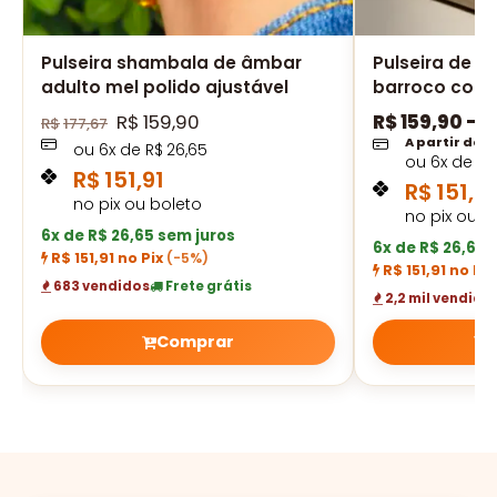
Pulseira shambala de âmbar
Pulseira de â
adulto mel polido ajustável
barroco cogn
R$
159,90
R$
159,90
–
R
R$
177,67
A partir de
ou
6
x de
R$
26,65
ou
6
x de
R$
R$
151,91
R$
151,91
no pix ou boleto
no pix ou b
6x de R$ 26,65 sem juros
6x de R$ 26,65 
R$ 151,91 no Pix
(-5%)
R$ 151,91 no Pi
683 vendidos
Frete grátis
2,2 mil vendido
Comprar