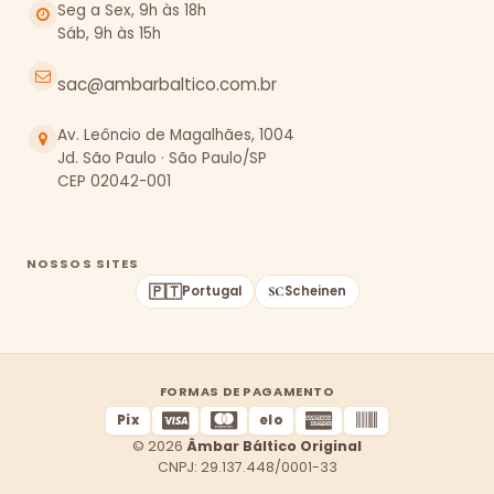
Seg a Sex, 9h às 18h
Sáb, 9h às 15h
sac@ambarbaltico.com.br
Av. Leôncio de Magalhães, 1004
Jd. São Paulo · São Paulo/SP
CEP 02042-001
NOSSOS SITES
🇵🇹
Portugal
Scheinen
FORMAS DE PAGAMENTO
Pix
elo
© 2026
Âmbar Báltico Original
CNPJ: 29.137.448/0001-33