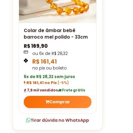
Colar de âmbar bebê
barroco mel polido - 33cm
R$
169,90
ou
6
x de
R$
28,32
R$
161,41
no pix ou boleto
6x de R$ 28,32 sem juros
R$ 161,41 no Pix
(-5%)
7,9 mil vendidos
Frete grátis
Comprar
Tirar dúvida no WhatsApp