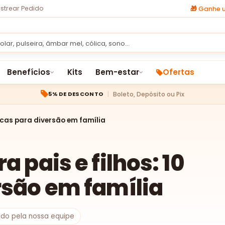
strear Pedido
🎁
Ganhe u
Benefícios
Kits
Bem-estar
Ofertas
Boleto, Depósito ou Pix
5% DE DESCONTO
dicas para diversão em família
a pais e filhos: 10
rsão em família
sado pela nossa equipe