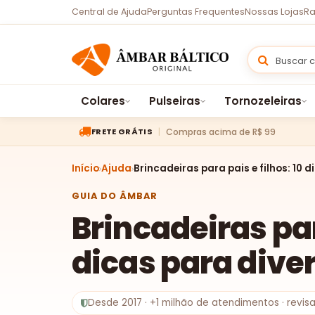
Central de Ajuda
Perguntas Frequentes
Nossas Lojas
Ra
Colares
Pulseiras
Tornozeleiras
Compras acima de R$ 99
FRETE GRÁTIS
Início
Ajuda
Brincadeiras para pais e filhos: 10 
GUIA DO ÂMBAR
Brincadeiras par
dicas para dive
Desde 2017 · +1 milhão de atendimentos · revi