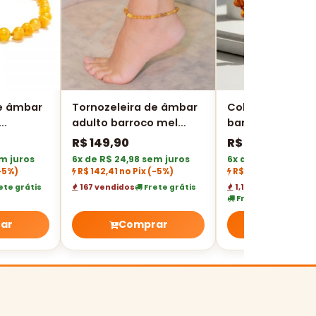
de âmbar
Tornozeleira de âmbar
Colar de âmbar
adulto barroco mel
barroco cognac 
do
rústico
R$
149,90
R$
259,90
–
R$
em juros
6x de R$ 24,98 sem juros
6x de R$ 43,32 sem
-5%)
R$ 142,41 no Pix
(-5%)
R$ 246,90 no Pix
(
ete grátis
167 vendidos
Frete grátis
1,1 mil vendidos
Frete grátis
ar
Comprar
Compra