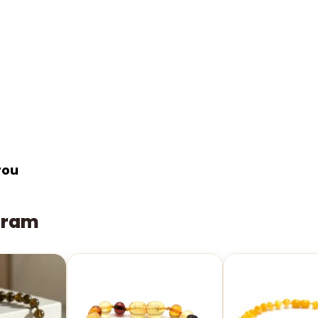
rou
aram