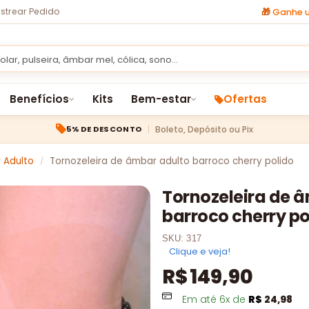
strear Pedido
🎁
Ganhe u
Benefícios
Kits
Bem-estar
Ofertas
Boleto, Depósito ou Pix
5% DE DESCONTO
 Adulto
Tornozeleira de âmbar adulto barroco cherry polido
/
Tornozeleira de 
barroco cherry po
SKU:
317
Clique e veja!
R$
149,90
Em até
6
x de
R$
24,98