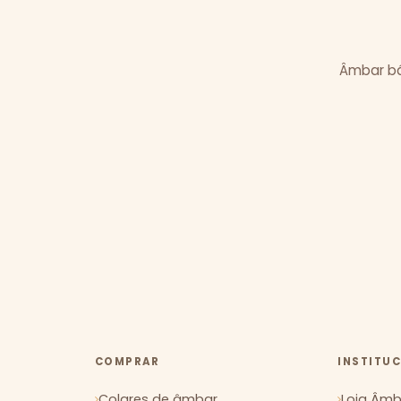
Âmbar bál
COMPRAR
INSTITU
Colares de âmbar
Loja Âmba