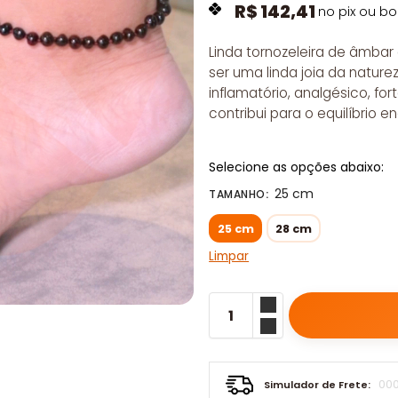
R$
142,41
no pix ou bo
Linda tornozeleira de âmbar 
ser uma linda joia da nature
inflamatório, analgésico, fo
contribui para o equilíbrio e
Selecione as opções abaixo:
25 cm
TAMANHO
:
25 cm
28 cm
Limpar
Simulador de Frete: