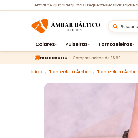
Central de Ajuda
Perguntas Frequentes
Nossas Lojas
Ra
Colares
Pulseiras
Tornozeleiras
Compras acima de R$ 99
FRETE GRÁTIS
Início
Tornozeleira Âmbar
Tornozeleira Âmbar
/
/