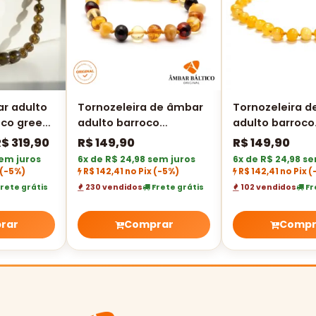
r adulto
Tornozeleira de âmbar
Tornozeleira 
oco green
adulto barroco
adulto barroco
multicolor polido - 25
manteiga poli
R$
319,90
R$
149,90
R$
149,90
cm
sem juros
6x de R$ 24,98 sem juros
6x de R$ 24,98 s
(-5%)
R$ 142,41 no Pix
(-5%)
R$ 142,41 no Pix
(
rete grátis
230 vendidos
Frete grátis
102 vendidos
Fr
rar
Comprar
Compr