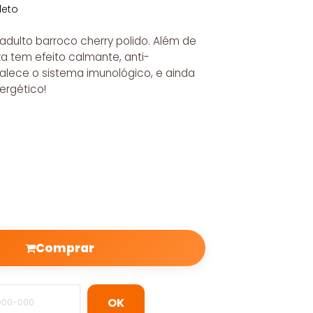
leto
adulto barroco cherry polido. Além de
za tem efeito calmante, anti-
rtalece o sistema imunológico, e ainda
nergético!
Comprar
OK