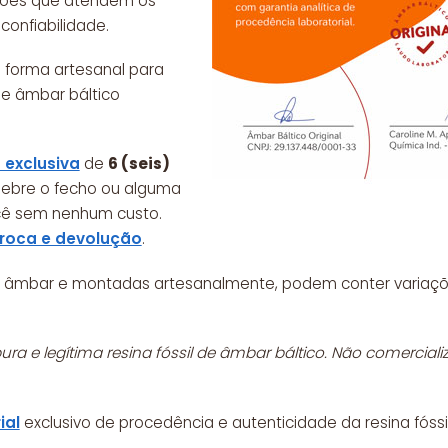
sões que atendem os
confiabilidade.
 forma artesanal para
de âmbar báltico
 exclusiva
de
6 (seis)
quebre o fecho ou alguma
cê sem nenhum custo.
troca e devolução
.
 de âmbar e montadas artesanalmente, podem conter variaçõ
ra e legítima resina fóssil de âmbar báltico. Não comercia
ial
exclusivo de procedência e autenticidade da resina fóssi