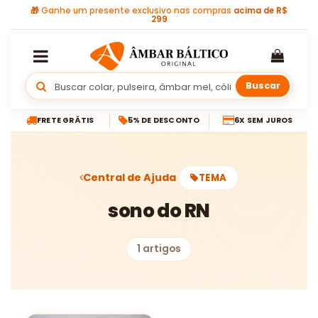
🎁
Ganhe um presente exclusivo nas compras
acima de R$
299
Buscar
FRETE GRÁTIS
5% DE DESCONTO
6X SEM JUROS
Central de Ajuda
TEMA
sono do RN
1 artigos