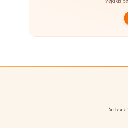
Veja as p
Âmbar bál