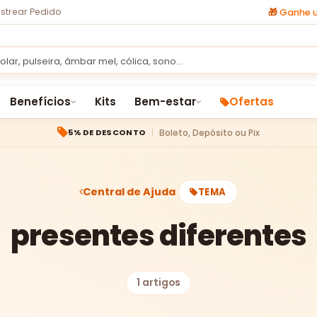
strear Pedido
🎁
Ganhe u
Benefícios
Kits
Bem-estar
Ofertas
Boleto, Depósito ou Pix
5% DE DESCONTO
Central de Ajuda
TEMA
presentes diferentes
1 artigos