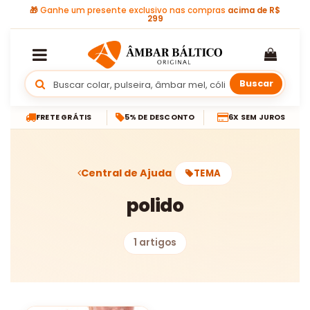
🎁
Ganhe um presente exclusivo nas compras
acima de R$
299
Buscar
FRETE GRÁTIS
5% DE DESCONTO
6X SEM JUROS
Central de Ajuda
TEMA
polido
1 artigos