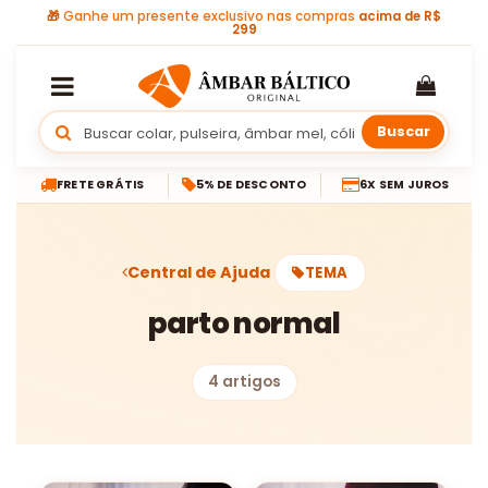
🎁
Ganhe um presente exclusivo nas compras
acima de R$
299
Buscar
FRETE GRÁTIS
5% DE DESCONTO
6X SEM JUROS
Central de Ajuda
TEMA
parto normal
4 artigos