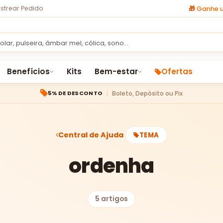
strear Pedido
🎁
Ganhe u
Benefícios
Kits
Bem-estar
Ofertas
Boleto, Depósito ou Pix
5% DE DESCONTO
Central de Ajuda
TEMA
ordenha
5 artigos