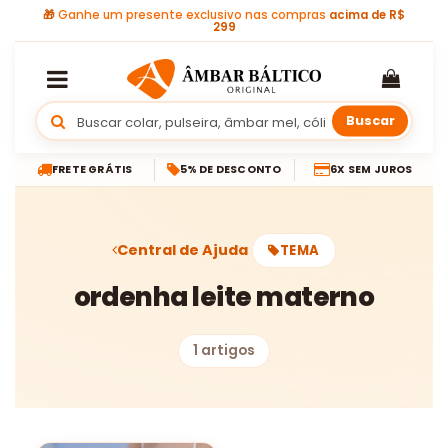
🎁
Ganhe um presente exclusivo nas compras
acima de R$
299
Buscar
FRETE GRÁTIS
5% DE DESCONTO
6X SEM JUROS
Central de Ajuda
TEMA
ordenha leite materno
1 artigos