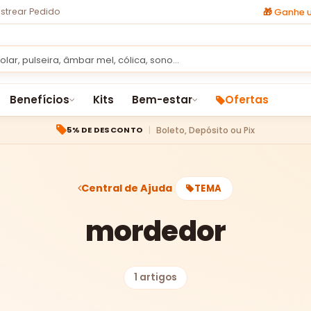
strear Pedido
🎁
Ganhe u
Benefícios
Kits
Bem-estar
Ofertas
Boleto, Depósito ou Pix
5% DE DESCONTO
Central de Ajuda
TEMA
mordedor
1 artigos