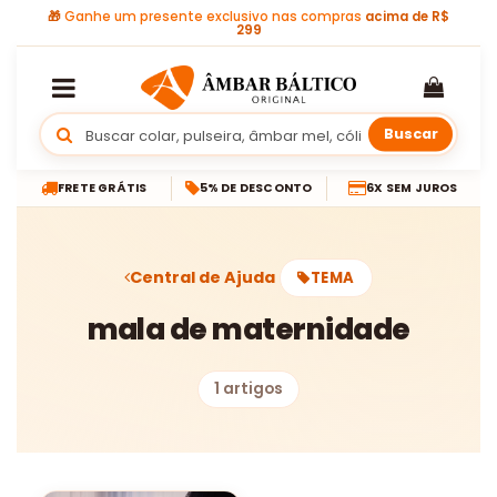
🎁
Ganhe um presente exclusivo nas compras
acima de R$
299
Buscar
FRETE GRÁTIS
5% DE DESCONTO
6X SEM JUROS
Central de Ajuda
TEMA
mala de maternidade
1 artigos