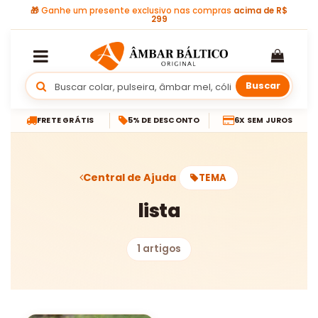
🎁
Ganhe um presente exclusivo nas compras
acima de R$
299
Buscar
FRETE GRÁTIS
5% DE DESCONTO
6X SEM JUROS
Central de Ajuda
TEMA
lista
1 artigos