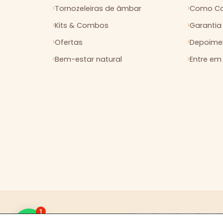
Tornozeleiras de âmbar
Como Co
Kits & Combos
Garantia
Ofertas
Depoimen
Bem-estar natural
Entre em
1
Pix
elo
FORMAS DE PAGAMENTO