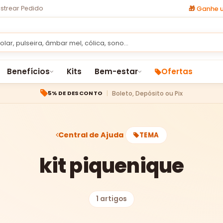
strear Pedido
🎁
Ganhe u
Benefícios
Kits
Bem-estar
Ofertas
Boleto, Depósito ou Pix
5% DE DESCONTO
Central de Ajuda
TEMA
kit piquenique
1 artigos