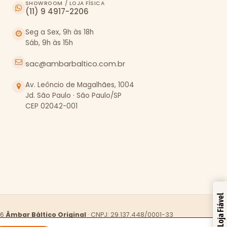
SHOWROOM / LOJA FÍSICA
(11) 9 4917-2206
Seg a Sex, 9h às 18h
Sáb, 9h às 15h
sac@ambarbaltico.com.br
Av. Leôncio de Magalhães, 1004
Jd. São Paulo · São Paulo/SP
CEP 02042-001
Loja Fiável
26
Âmbar Báltico Original
·
CNPJ: 29.137.448/0001-33