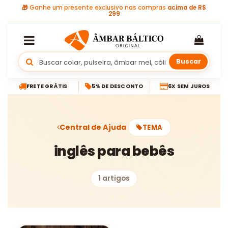
🎁
Ganhe um presente exclusivo nas compras
acima de R$
299
Buscar
FRETE GRÁTIS
5% DE DESCONTO
6X SEM JUROS
Central de Ajuda
TEMA
inglês para bebês
1 artigos