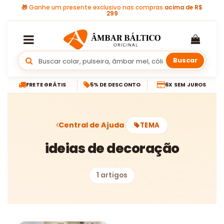
🎁
Ganhe um presente exclusivo nas compras
acima de R$
299
Buscar
FRETE GRÁTIS
5% DE DESCONTO
6X SEM JUROS
Central de Ajuda
TEMA
ideias de decoração
1 artigos