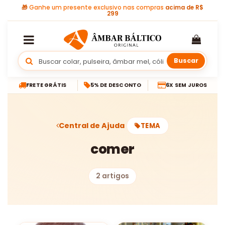
🎁
Ganhe um presente exclusivo nas compras
acima de R$
299
Buscar
FRETE GRÁTIS
5% DE DESCONTO
6X SEM JUROS
Central de Ajuda
TEMA
comer
2 artigos