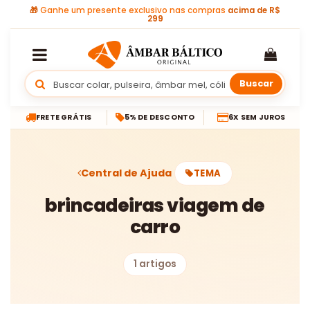
🎁
Ganhe um presente exclusivo nas compras
acima de R$
299
Buscar
FRETE GRÁTIS
5% DE DESCONTO
6X SEM JUROS
Central de Ajuda
TEMA
brincadeiras viagem de
carro
1 artigos