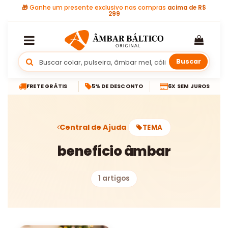
🎁
Ganhe um presente exclusivo nas compras
acima de R$
299
Buscar
FRETE GRÁTIS
5% DE DESCONTO
6X SEM JUROS
Central de Ajuda
TEMA
benefício âmbar
1 artigos